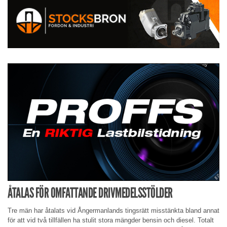
ÅTALAS FÖR OMFATTANDE DRIVMEDELSSTÖLDER
Tre män har åtalats vid Ångermanlands tingsrätt misstänkta bland annat
för att vid två tillfällen ha stulit stora mängder bensin och diesel. Totalt