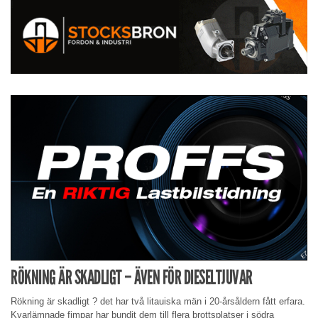
RÖKNING ÄR SKADLIGT – ÄVEN FÖR DIESELTJUVAR
Rökning är skadligt ? det har två litauiska män i 20-årsåldern fått erfara.
Kvarlämnade fimpar har bundit dem till flera brottsplatser i södra