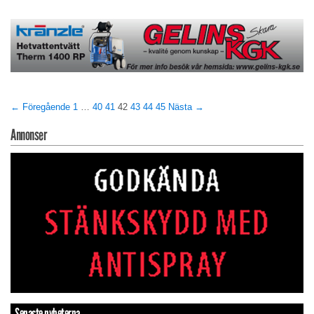
← Föregående
1
…
40
41
42
43
44
45
Nästa →
Annonser
Senaste nyheterna