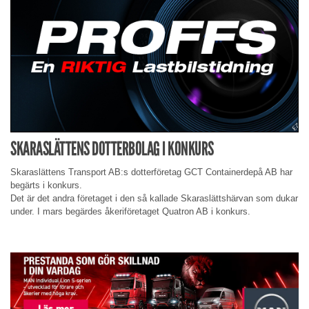
SKARASLÄTTENS DOTTERBOLAG I KONKURS
Skaraslättens Transport AB:s dotterföretag GCT Containerdepå AB har
begärts i konkurs.
Det är det andra företaget i den så kallade Skaraslättshärvan som dukar
under. I mars begärdes åkeriföretaget Quatron AB i konkurs.