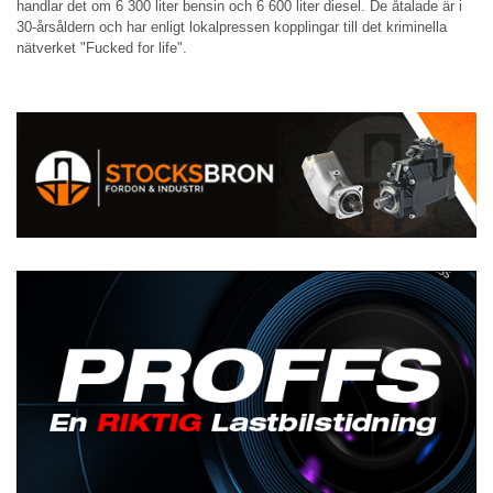
handlar det om 6 300 liter bensin och 6 600 liter diesel. De åtalade är i
30-årsåldern och har enligt lokalpressen kopplingar till det kriminella
nätverket "Fucked for life".