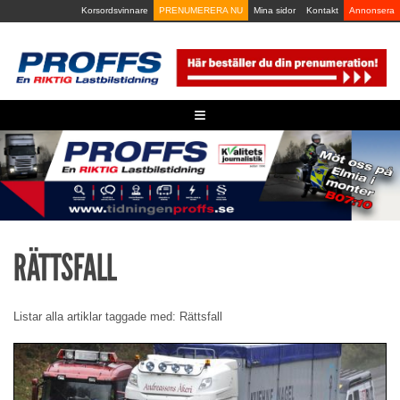
Skip
Korsordsvinnare
PRENUMERERA NU
Mina sidor
Kontakt
Annonsera
to
content
≡
RÄTTSFALL
Listar alla artiklar taggade med: Rättsfall