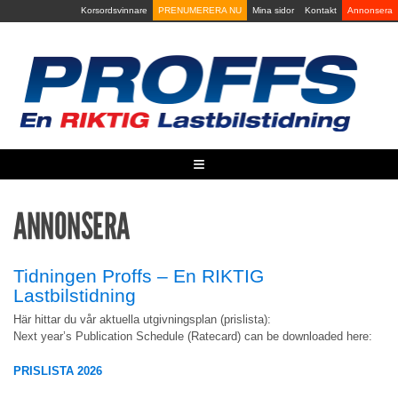
Skip
Korsordsvinnare
PRENUMERERA NU
Mina sidor
Kontakt
Annonsera
to
content
≡
ANNONSERA
Tidningen Proffs – En RIKTIG
Lastbilstidning
Här hittar du vår aktuella utgivningsplan (prislista):
Next year’s Publication Schedule (Ratecard) can be downloaded here:
PRISLISTA 2026