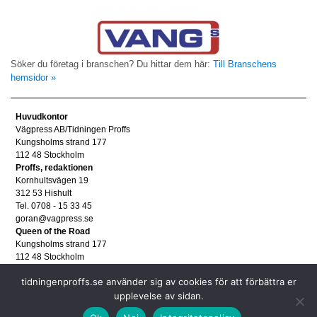
Söker du företag i branschen? Du hittar dem här:
Till Branschens
hemsidor »
Huvudkontor
Vägpress AB/Tidningen Proffs
Kungsholms strand 177
112 48 Stockholm
Proffs, redaktionen
Kornhultsvägen 19
312 53 Hishult
Tel. 0708 - 15 33 45
goran@vagpress.se
Queen of the Road
Kungsholms strand 177
112 48 Stockholm
Annonsera
tidningenproffs.se använder sig av cookies för att förbättra er
Tel. 08 - 653 83 80
upplevelse av sidan.
annons@vagpress.se
Personuppgifter