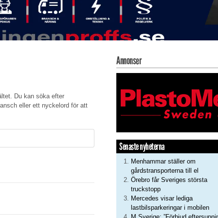
Annonser
fältet. Du kan söka efter
nsch eller ett nyckelord för att
Senaste nyheterna
Menhammar ställer om
gårdstransporterna till el
Örebro får Sveriges största
truckstopp
Mercedes visar lediga
lastbilsparkeringar i mobilen
M Sverige: ”Förbjud eftersupni