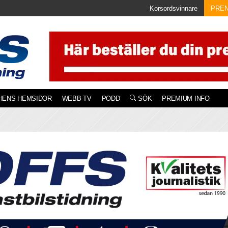
Korsordsvinnare
PRE
HENS HEMSIDOR
WEBB-TV
PODD
SÖK
PREMIUM INFO