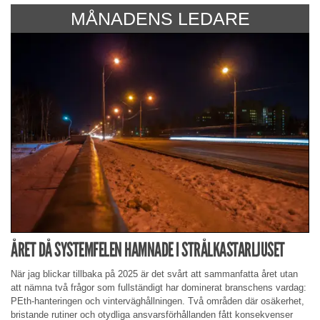
MÅNADENS LEDARE
ÅRET DÅ SYST­EMFELEN HAMNADE I STRÅL­KASTARLJUSET
När jag blickar tillbaka på 2025 är det svårt att sammanfatta året utan
att ­nämna två frågor som ­fullständigt har domin­erat branschens vardag:
PEth-­hanteringen och vinterväghållningen. Två områden där osäkerhet,
bristande rutiner och otydliga ansvarsförhållanden fått kons­ekvenser