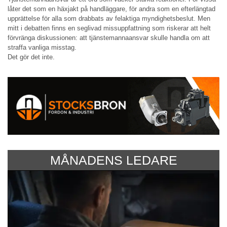
låter det som en häxjakt på handläggare, för andra som en efterlängtad
upprättelse för alla som drabbats av felaktiga myndighetsbeslut. Men
mitt i debatten finns en seglivad missuppfattning som riskerar att helt
förvränga diskussionen: att tjänstemannaansvar skulle handla om att
straffa vanliga misstag.
Det gör det inte.
MÅNADENS LEDARE