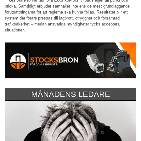
Yrkesförare förväntas följa EU:s kör- och vilotidsregler till punkt och
pricka. Samtidigt erbjuder samhället inte ens de mest grundläggande
förutsättningarna för att reglerna ska kunna följas. Resultatet blir ett
system där förare pressas till lagbrott, otrygghet och försämrad
trafiksäkerhet – medan ansvariga myndigheter tycks acceptera
situationen.
MÅNADENS LEDARE