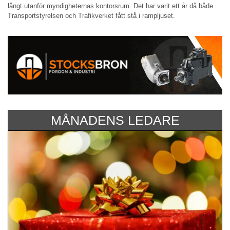
långt utanför myndighet­ernas kontorsrum. Det har varit ett år då både
Transportstyr­elsen och Trafik­verket fått stå i rampljuset.
MÅNADENS LEDARE