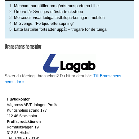
Menhammar ställer om gårdstransporterna till el
Örebro får Sveriges största truckstopp
Mercedes visar lediga lastbilsparkeringar i mobilen
M Sverige: ”Förbjud eftersupning”
Lätta lastbilar fortsätter uppåt – trögare för de tunga
Branschens hemsidor
Söker du företag i branschen? Du hittar dem här:
Till Branschens
hemsidor »
Huvudkontor
Vägpress AB/Tidningen Proffs
Kungsholms strand 177
112 48 Stockholm
Proffs, redaktionen
Kornhultsvägen 19
312 53 Hishult
Tel. 0708 - 15 33 45