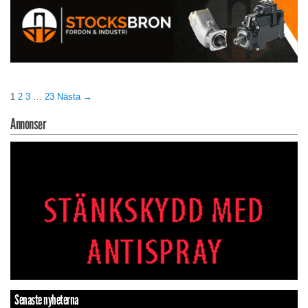
1
2
3
…
23
Nästa →
Annonser
Senaste nyheterna