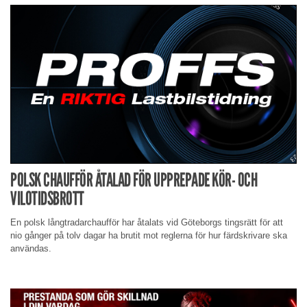
POLSK CHAUFFÖR ÅTALAD FÖR UPPREPADE KÖR- OCH
VILOTIDSBROTT
En polsk långtradarchaufför har åtalats vid Göteborgs tingsrätt för att
nio gånger på tolv dagar ha brutit mot reglerna för hur färdskrivare ska
användas.