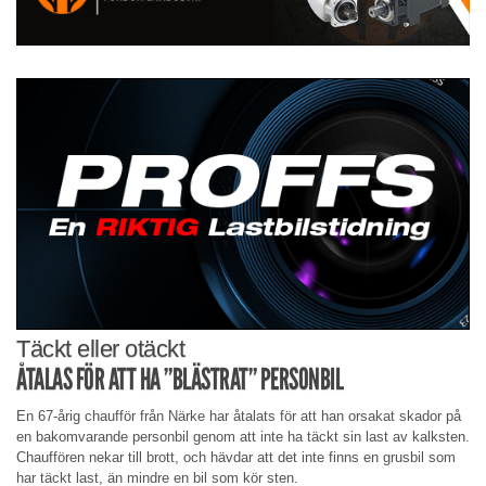
Täckt eller otäckt
ÅTALAS FÖR ATT HA ”BLÄSTRAT” PERSONBIL
En 67-årig chaufför från Närke har åtalats för att han orsakat skador på
en bakomvarande personbil genom att inte ha täckt sin last av kalksten.
Chauffören nekar till brott, och hävdar att det inte finns en grusbil som
har täckt last, än mindre en bil som kör sten.