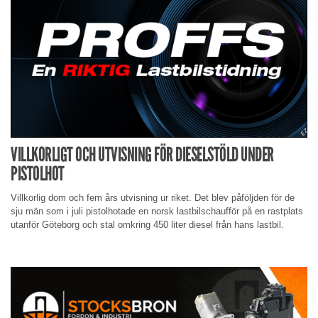
VILLKORLIGT OCH UTVISNING FÖR DIESELSTÖLD UNDER
PISTOLHOT
Villkorlig dom och fem års utvisning ur riket. Det blev påföljden för de
sju män som i juli pistolhotade en norsk lastbilschaufför på en rastplats
utanför Göteborg och stal omkring 450 liter diesel från hans lastbil.