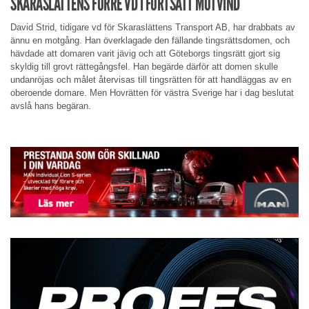
SKARASLÄTTENS FÖRRE VD I FORTSATT MOTVIND
David Strid, tidigare vd för Skaraslättens Transport AB, har drabbats av
ännu en motgång. Han överklagade den fällande tingsrättsdomen, och
hävdade att domaren varit jävig och att Göteborgs tingsrätt gjort sig
skyldig till grovt rättegångsfel. Han begärde därför att domen skulle
undanröjas och målet återvisas till tingsrätten för att handläggas av en
oberoende domare. Men Hovrätten för västra Sverige har i dag beslutat
avslå hans begäran.