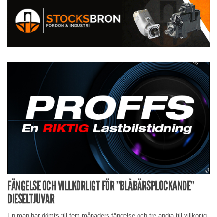
FÄNGELSE OCH VILLKORLIGT FÖR ”BLÅBÄRSPLOCKANDE”
DIESELTJUVAR
En man har dömts till fem månaders fängelse och tre andra till villkorlig