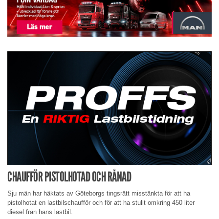
CHAUFFÖR PISTOLHOTAD OCH RÅNAD
Sju män har häktats av Göteborgs tingsrätt misstänkta för att ha
pistolhotat en lastbilschaufför och för att ha stulit omkring 450 liter
diesel från hans lastbil.