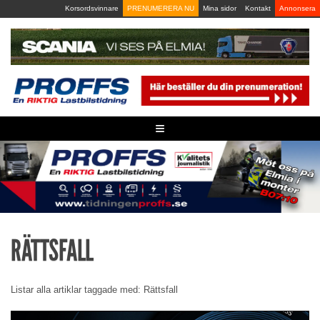
Skip
Korsordsvinnare
PRENUMERERA NU
Mina sidor
Kontakt
Annonsera
to
content
≡
RÄTTSFALL
Listar alla artiklar taggade med: Rättsfall