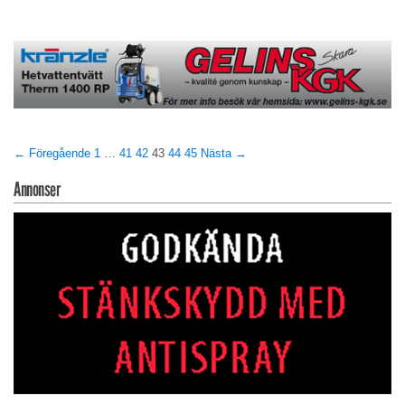
← Föregående
1
…
41
42
43
44
45
Nästa →
Annonser