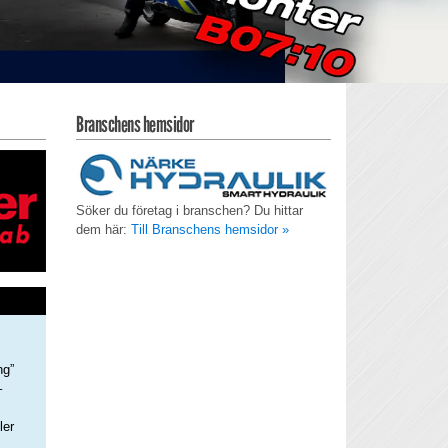
Branschens hemsidor
Söker du företag i branschen? Du hittar
dem här:
Till Branschens hemsidor »
ng”
–
ler