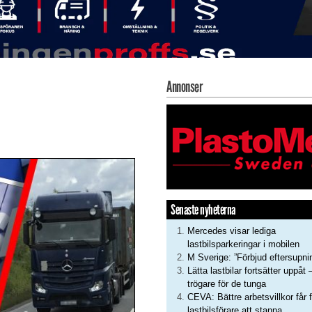
Annonser
Senaste nyheterna
Mercedes visar lediga
lastbilsparkeringar i mobilen
M Sverige: ”Förbjud eftersupni
Lätta lastbilar fortsätter uppåt 
trögare för de tunga
CEVA: Bättre arbetsvillkor får f
lastbilsförare att stanna