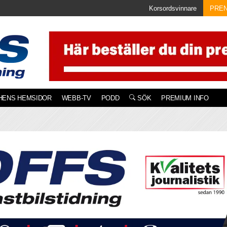
Korsordsvinnare
PRE
HENS HEMSIDOR
WEBB-TV
PODD
SÖK
PREMIUM INFO