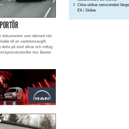
Citira utökar servicenätet läng
E6 i Skåne
SPORTÖR
er i dokumenten som därmed inte
edde till en sanktionsavgift.
 detta på stort allvar och vidtog
 stickprovskontroller hos åkeriet