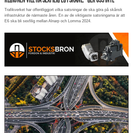
Trafikverket har offentliggjort vilka satsningar de ska göra på skånsk
infrastruktur de närmaste åren. En av de viktigaste satsningarna är att
E6 ska bli sexfilig mellan Alnarp och Lomma 2024.