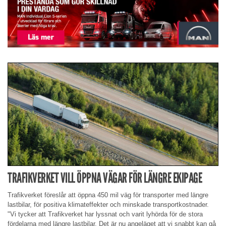
TRAFIKVERKET VILL ÖPPNA VÄGAR FÖR LÄNGRE EKIPAGE
Trafikverket föreslår att öppna 450 mil väg för transporter med längre
lastbilar, för positiva klimateffekter och minskade transportkostnader.
"Vi tycker att Trafikverket har lyssnat och varit lyhörda för de stora
fördelarna med längre lastbilar. Det är nu angeläget att vi snabbt kan gå