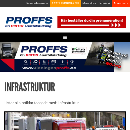
Skip
Korsordsvinnare
PRENUMERERA NU
Mina sidor
Kontakt
Annonsera
to
content
≡
INFRASTRUKTUR
Listar alla artiklar taggade med: Infrastruktur