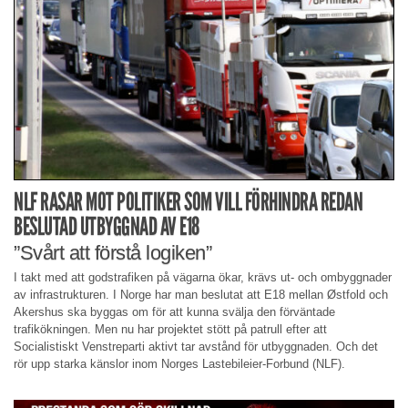
NLF RASAR MOT POLITIKER SOM VILL FÖRHINDRA REDAN
BESLUTAD UTBYGGNAD AV E18
”Svårt att förstå logiken”
I takt med att godstrafiken på vägarna ökar, krävs ut- och ombyggnader
av infrastrukturen. I Norge har man beslutat att E18 mellan Østfold och
Akershus ska byggas om för att kunna svälja den förväntade
trafikökningen. Men nu har projektet stött på patrull efter att
Socialistiskt Venstreparti aktivt tar avstånd för utbyggnaden. Och det
rör upp starka känslor inom Norges Lastebileier-Forbund (NLF).