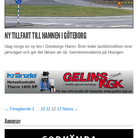
NY TILLFART TILL HAMNEN I GÖTEBORG
Idag invigs en ny bro i Göteborgs Hamn. Bron leder lastbilstrafiken över
järnvägen och gör det lättare att nå hamnterminalerna på Hisingen.
← Föregående
1
…
10
11
12
13
Nästa →
Annonser