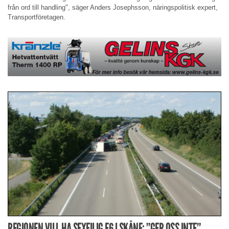
från ord till handling", säger Anders Josephsson, näringspolitisk expert,
Transportföretagen.
REGIONEN VILL HA SEXFILIG E6 I SKÅNE: ”GER OSS INTE”