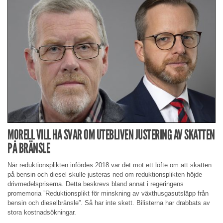
MORELL VILL HA SVAR OM UTEBLIVEN JUSTERING AV SKATTEN
PÅ BRÄNSLE
När reduktionsplikten infördes 2018 var det mot ett löfte om att skatten
på bensin och diesel skulle justeras ned om reduktionsplikten höjde
drivmedelspriserna. Detta beskrevs bland annat i regeringens
promemoria ”Reduktionsplikt för minskning av växthusgasutsläpp från
bensin och dieselbränsle”. Så har inte skett. Bilisterna har drabbats av
stora kostnadsökningar.