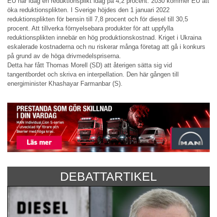
EU har idag en reduktionsplikt idag på 4,2 procent. 2030 kommer EU att
öka reduktionsplikten. I Sverige höjdes den 1 januari 2022
reduktionsplikten för bensin till 7,8 procent och för diesel till 30,5
procent. Att tillverka förnyelsebara produkter för att uppfylla
reduktionsplikten innebär en hög produktionskostnad. Kriget i Ukraina
eskalerade kostnaderna och nu riskerar många företag att gå i konkurs
på grund av de höga drivmedelspriserna.
Detta har fått Thomas Morell (SD) att återigen sätta sig vid
tangentbordet och skriva en interpellation. Den här gången till
energiminister Khashayar Farmanbar (S).
DEBATTARTIKEL