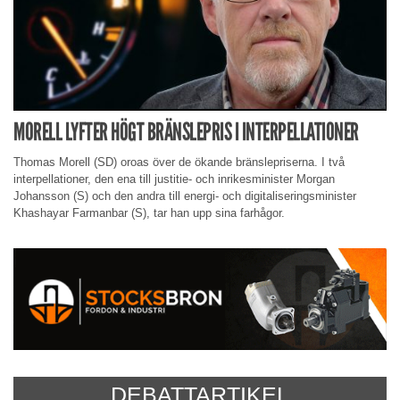
MORELL LYFTER HÖGT BRÄNSLEPRIS I INTERPELLATIONER
Thomas Morell (SD) oroas över de ökande bränslepriserna. I två
interpellationer, den ena till justitie- och inrikesminister Morgan
Johansson (S) och den andra till energi- och digitaliseringsminister
Khashayar Farmanbar (S), tar han upp sina farhågor.
DEBATTARTIKEL