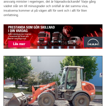
ansvarig minister i regeringen, det är häpnadsväckande! Varje gång
vädret slår om till minusgrader och snöfall är det samma visa,
insatserna kommer ut på vägen allt för sent och i allt för liten
omfattning.