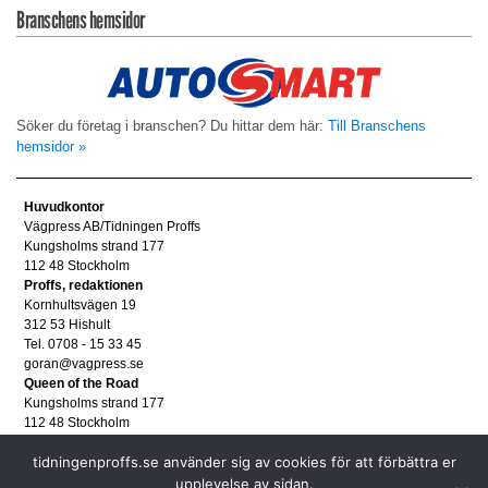
Branschens hemsidor
Söker du företag i branschen? Du hittar dem här:
Till Branschens
hemsidor »
Huvudkontor
Vägpress AB/Tidningen Proffs
Kungsholms strand 177
112 48 Stockholm
Proffs, redaktionen
Kornhultsvägen 19
312 53 Hishult
Tel. 0708 - 15 33 45
goran@vagpress.se
Queen of the Road
Kungsholms strand 177
112 48 Stockholm
Annonsera
tidningenproffs.se använder sig av cookies för att förbättra er
Tel. 08 - 653 83 80
annons@vagpress.se
upplevelse av sidan.