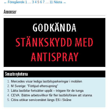
← Föregående
1
…
3
4
5
6
7
…
11
Nästa →
Annonser
Senaste nyheterna
Mercedes visar lediga lastbilsparkeringar i mobilen
M Sverige: ”Förbjud eftersupning”
Lätta lastbilar fortsätter uppåt – trögare för de tunga
CEVA: Bättre arbetsvillkor får fler lastbilsförare att stanna
Citira utökar servicenätet längs E6 i Skåne