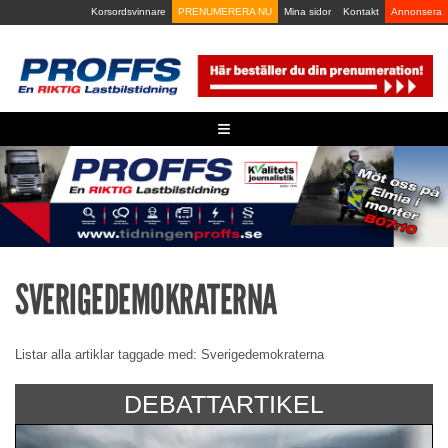
Skip
Korsordsvinnare
PRENUMERERA NU
Mina sidor
Kontakt
Annonsera
to
content
≡
SVERIGEDEMOKRATERNA
Listar alla artiklar taggade med: Sverigedemokraterna
DEBATTARTIKEL