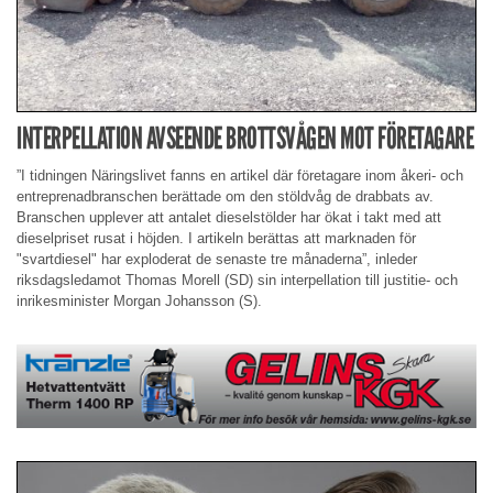
INTERPELLATION AVSEENDE BROTTSVÅGEN MOT FÖRETAGARE
”I tidningen Näringslivet fanns en artikel där företagare inom åkeri- och
entreprenadbranschen berättade om den stöldvåg de drabbats av.
Branschen upplever att antalet dieselstölder har ökat i takt med att
dieselpriset rusat i höjden. I artikeln berättas att marknaden för
"svartdiesel" har exploderat de senaste tre månaderna”, inleder
riksdagsledamot Thomas Morell (SD) sin interpellation till justitie- och
inrikesminister Morgan Johansson (S).