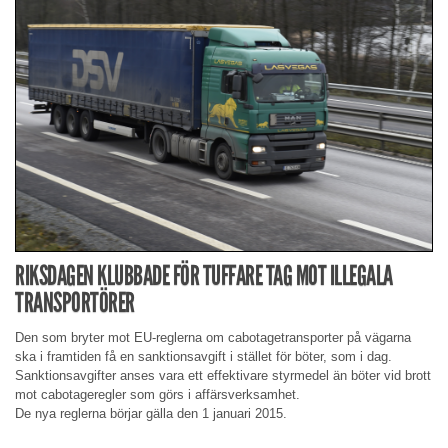
RIKSDAGEN KLUBBADE FÖR TUFFARE TAG MOT ILLEGALA
TRANSPORTÖRER
Den som bryter mot EU-reglerna om cabotagetransporter på vägarna
ska i framtiden få en sanktionsavgift i stället för böter, som i dag.
Sanktionsavgifter anses vara ett effektivare styrmedel än böter vid brott
mot cabotageregler som görs i affärsverksamhet.
De nya reglerna börjar gälla den 1 januari 2015.