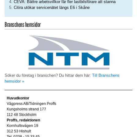
CEVA: Bättre arbetsvillkor får fler lastbilsförare att stanna
Citira utökar servicenätet längs E6 i Skåne
Branschens hemsidor
Söker du företag i branschen? Du hittar dem här:
Till Branschens
hemsidor »
Huvudkontor
Vägpress AB/Tidningen Proffs
Kungsholms strand 177
112 48 Stockholm
Proffs, redaktionen
Kornhultsvägen 19
312 53 Hishult
Tel. 0708 - 15 33 45