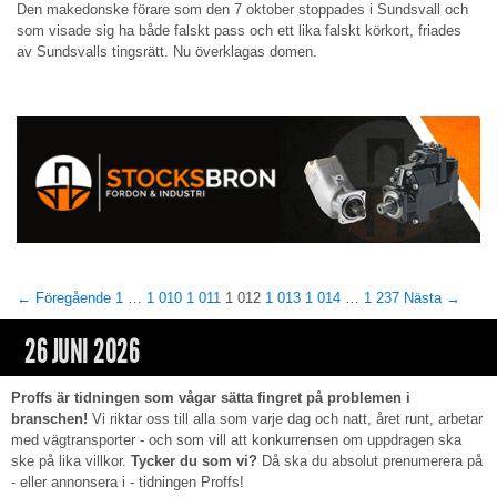
Den makedonske förare som den 7 oktober stoppades i Sundsvall och
som visade sig ha både falskt pass och ett lika falskt körkort, friades
av Sundsvalls tingsrätt. Nu överklagas domen.
← Föregående
1
…
1 010
1 011
1 012
1 013
1 014
…
1 237
Nästa →
26 JUNI 2026
Proffs är tidningen som vågar sätta fingret på problemen i
branschen!
Vi riktar oss till alla som varje dag och natt, året runt, arbetar
med vägtransporter - och som vill att konkurrensen om uppdragen ska
ske på lika villkor.
Tycker du som vi?
Då ska du absolut prenumerera på
- eller annonsera i - tidningen Proffs!