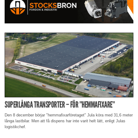
SUPERLÅNGA TRANSPORTER – FÖR ”HEMMAFIXARE”
Den 8 december börjar "hemmafixarföretaget" Jula köra med 31,6 meter
långa lastbilar. Men att få dispens har inte varit helt lätt, enligt Julas
logistikchef.