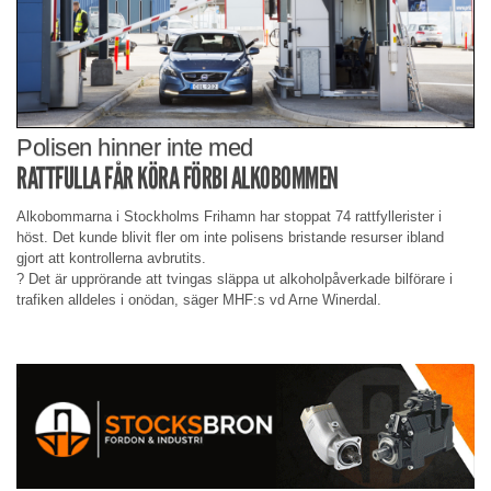
Polisen hinner inte med
RATTFULLA FÅR KÖRA FÖRBI ALKOBOMMEN
Alkobommarna i Stockholms Frihamn har stoppat 74 rattfyllerister i
höst. Det kunde blivit fler om inte polisens bristande resurser ibland
gjort att kontrollerna avbrutits.
? Det är upprörande att tvingas släppa ut alkoholpåverkade bilförare i
trafiken alldeles i onödan, säger MHF:s vd Arne Winerdal.