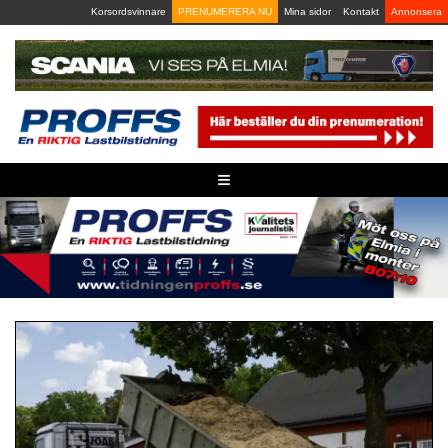
Skip
Korsordsvinnare
PRENUMERERA NU
Mina sidor
Kontakt
Annonsera
to
content
≡