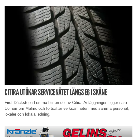
CITIRA UTÖKAR SERVICENÄTET LÄNGS E6 I SKÅNE
First Däckstop i Lomma blir en del av Citira. Anläggningen ligger nära
E6 norr om Malmö och fortsätter verksamheten med samma personal,
lokaler och lokala ledning.