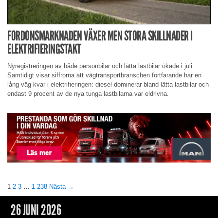
FORDONSMARKNADEN VÄXER MEN STORA SKILLNADER I
ELEKTRIFIERINGSTAKT
Nyregistreringen av både personbilar och lätta lastbilar ökade i juli.
Samtidigt visar siffrorna att vägtransportbranschen fortfarande har en
lång väg kvar i elektrifieringen: diesel dominerar bland lätta lastbilar och
endast 9 procent av de nya tunga lastbilarna var eldrivna.
1
2
3
…
1 238
Nästa →
26 JUNI 2026