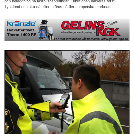
och beläggning på lastbilsparkeringar. Funktionen lanseras först i
Tyskland och ska därefter införas på fler europeiska marknader.