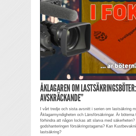
ÅKLAGAREN OM LASTSÄKRINGSBÖTER: 
AVSKRÄCKANDE”
I vårt tredje och sista avsnitt i serien om lastsäkring
Åklagarmyndigheten och Länsförsäkringar. Är böterna ti
förhindra att någon lockas att slarva med säkerheten?
godshanteringen försäkringstagarna? Kan Kustbevakninge
lastsäkring?