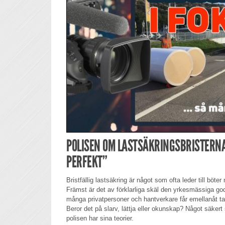
POLISEN OM LASTSÄKRINGSBRISTERNA:
PERFEKT”
Bristfällig lastsäkring är något som ofta leder till böter n
Främst är det av förklarliga skäl den yrkesmässiga go
många privatpersoner och hantverkare får emellanåt t
Beror det på slarv, lättja eller okunskap? Något säkert s
polisen har sina teorier.