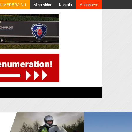
NUMERERA NU
Mina sidor
Kontakt
Annonsera