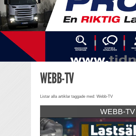
WEBB-TV
Listar alla artiklar taggade med: Webb-TV
WEBB-TV