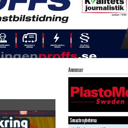
Annonser
Senaste nyheterna