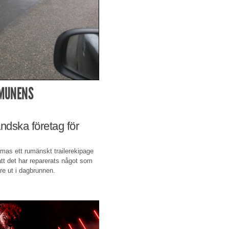
MMUNENS
ändska företag för
s ett rumänskt trailerekipage
att det har reparerats något som
are ut i dagbrunnen.