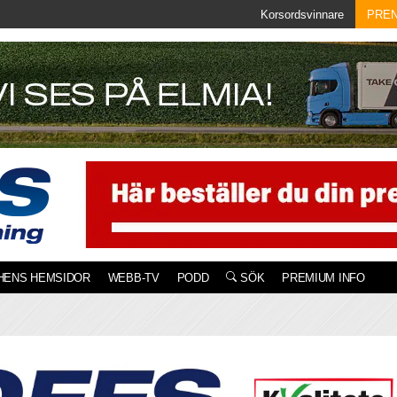
Korsordsvinnare
PRE
HENS HEMSIDOR
WEBB-TV
PODD
SÖK
PREMIUM INFO