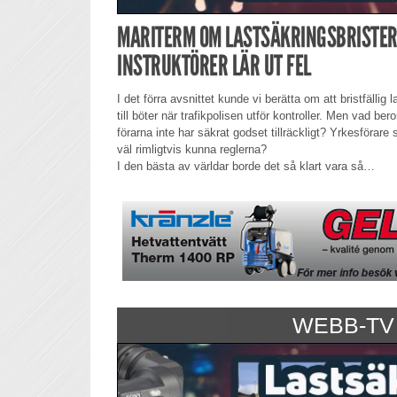
MARITERM OM LASTSÄKRINGSBRISTER
INSTRUKTÖRER LÄR UT FEL
I det förra avsnittet kunde vi berätta om att bristfällig
till böter när trafikpolisen utför kontroller. Men vad bero
förarna inte har säkrat godset tillräckligt? Yrkesförar
väl rimligtvis kunna reglerna?
I den bästa av världar borde det så klart vara så…
WEBB-TV