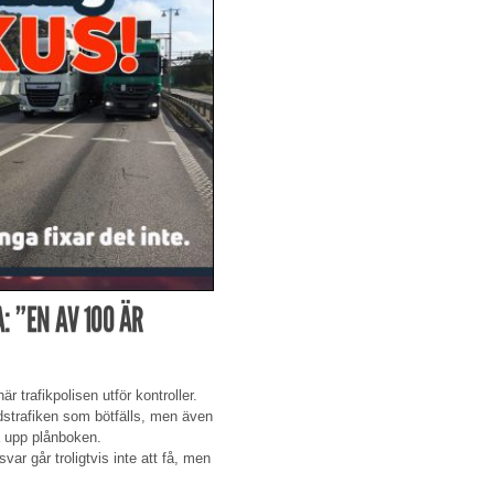
 ”EN AV 100 ÄR
är trafikpolisen utför kontroller.
dstrafiken som bötfälls, men även
a upp plånboken.
var går troligtvis inte att få, men