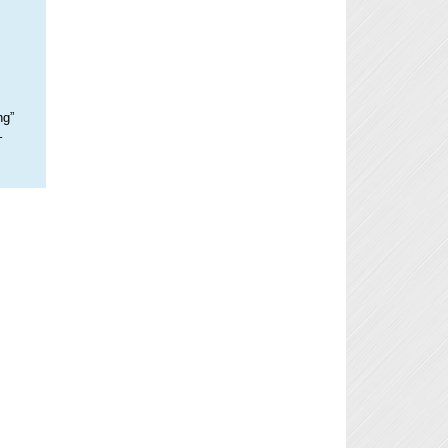
ng”
–