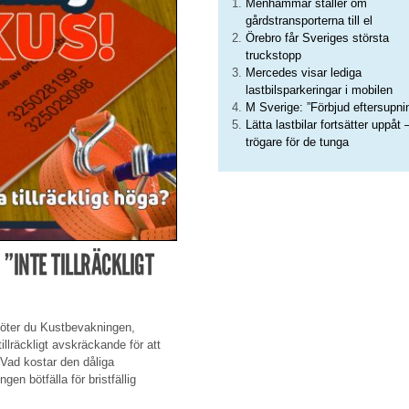
Menhammar ställer om
gårdstransporterna till el
Örebro får Sveriges största
truckstopp
Mercedes visar lediga
lastbilsparkeringar i mobilen
M Sverige: ”Förbjud eftersupni
Lätta lastbilar fortsätter uppåt 
trögare för de tunga
”INTE TILLRÄCKLIGT
 möter du Kustbevakningen,
llräckligt avskräckande för att
 Vad kostar den dåliga
n bötfälla för bristfällig