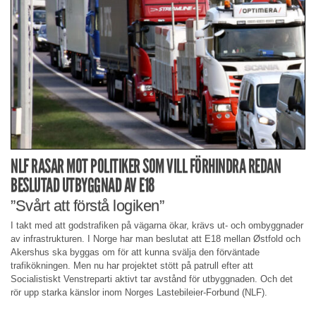
NLF RASAR MOT POLITIKER SOM VILL FÖRHINDRA REDAN
BESLUTAD UTBYGGNAD AV E18
”Svårt att förstå logiken”
I takt med att godstrafiken på vägarna ökar, krävs ut- och ombyggnader
av infrastrukturen. I Norge har man beslutat att E18 mellan Østfold och
Akershus ska byggas om för att kunna svälja den förväntade
trafikökningen. Men nu har projektet stött på patrull efter att
Socialistiskt Venstreparti aktivt tar avstånd för utbyggnaden. Och det
rör upp starka känslor inom Norges Lastebileier-Forbund (NLF).