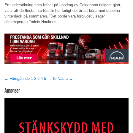
En undersökning som Infact på uppdrag av Dekkmann tidigare gjort,
visar att de flesta inte förstår hur farligt det är att köra med dubbfria
vinterdäck på sommaren. ”Det borde vara förbjudet”, säger
däckexperten Torleiv Hauknes.
← Föregående
1
2
3
4
5
…
10
Nästa →
Annonser