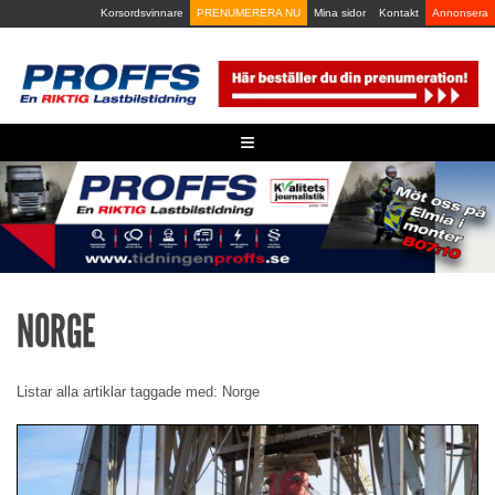
Skip
Korsordsvinnare
PRENUMERERA NU
Mina sidor
Kontakt
Annonsera
to
content
≡
NORGE
Listar alla artiklar taggade med: Norge