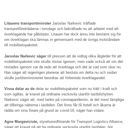
Litauens transportminister
Jaroslav Narkevic träffade
transportföreträdarna i torsdags och bekräftade nu att arbetet med ett
överklagande har påbörjats. Litauen har dock ännu inte bestämt sig för
om överklagan ska lämnas in gemensamt med de övriga motståndare
till mobilitetspaketet.
Jaroslav Narkevic säger
till pressen att de vidtog olika åtgärder för att
mobilitetspaketet inte skulle röstas igenom, men sade också att om det
röstades igenom var de redo att överklaga och det är vad som sker nu.
Han säger att regeringen planerar att besluta om detta nu och sedan
skulle justitieministeriet beordras att förbereda överklagandet.
Vissa delar av de
delar av mobilitetspaketet som nu trätt i kraft och
som ogillas, är kravet på ordinarie veckovila utanför lastbilshytten.
Narkevic säger att, med tanke på coronapandemin, är det mest lämpliga
att tillbringa nätterna i lastbilen. Det finns får få hotell och åkarna är
rädda om sina förare på grund av covid-19, säger han vidare.
Agne Margeviciute,
styrelseordförande för Transport Logistics Alliance,
säger att kravet på att ha ordinarie veckovila utanför lastbilen, bör