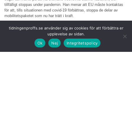
tillfälligt stoppas under pandemin. Han menar att EU måste kontaktas
för att, tills situationen med covid-19 förbättras, stoppa de delar av
mobilitetspaketet som nu har trätt i kraft.
Mobilitetspaketet
trädde i kraft i juli i år och den mest omtvistade
tidningenproffs.se använder sig av cookies för att förbättra er
bestämmelsen är återvändandekravet för fordonen var åttonde vecka. I
upplevelse av sidan.
Västeuropa anser man att obligatoriskt återvändandekrav för fordon
Ok
Nej
Integritetspolicy
hjälper till att stävja fiktiva brevlådeföretag som drivs av
transportföretag i länder med låga omkostnader.
Litauiska åkare
och regeringen säger att västeuropeiska länder
försöker driva bort konkurrenterna från marknaden. Dessutom kommer
det att leda till mer luftföroreningar om fordonen ska återvända var
åttonde vecka.
Läs även:
Litauen: Nu är det allvar