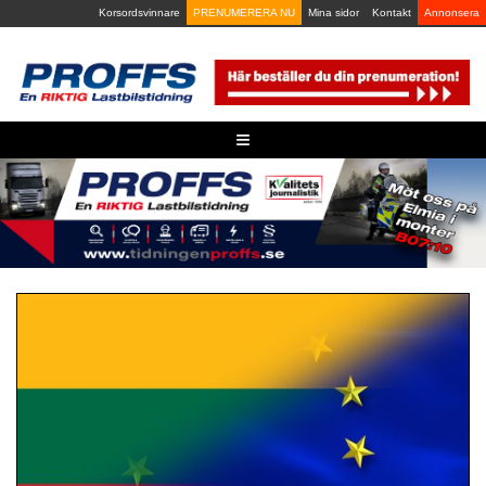
Skip
Korsordsvinnare
PRENUMERERA NU
Mina sidor
Kontakt
Annonsera
to
content
≡