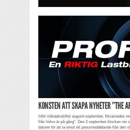
KONSTEN ATT SKAPA NYHETER ”THE A
Inför månadsskiftet augusti-september, förvarnades re
från Volvo är på gång". Den 2 september klockan nio sk
datorer för att ta emot ett pressmeddelande från den sto