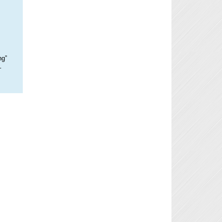
ng”
–