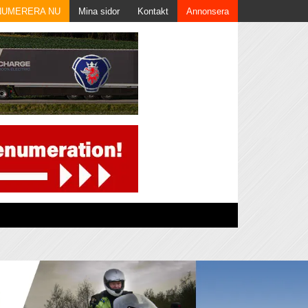
NUMERERA NU
Mina sidor
Kontakt
Annonsera