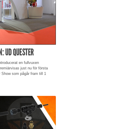
N: UD QUESTER
ntroducerat en fullvuxen
emiärvisas just nu för första
 Show som pågår fram till 1