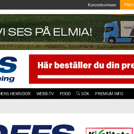
Korsordsvinnare
PRE
HENS HEMSIDOR
WEBB-TV
PODD
SÖK
PREMIUM INFO