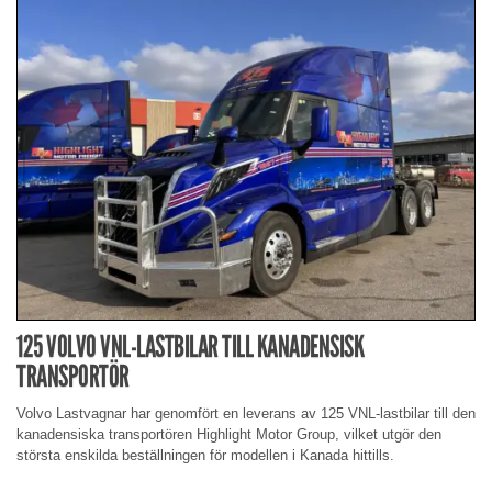
125 VOLVO VNL-LASTBILAR TILL KANADENSISK
TRANSPORTÖR
Volvo Lastvagnar har genomfört en leverans av 125 VNL-lastbilar till den
kanadensiska transportören Highlight Motor Group, vilket utgör den
största enskilda beställningen för modellen i Kanada hittills.