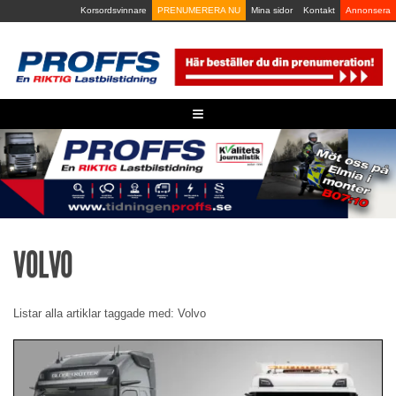
Skip
Korsordsvinnare
PRENUMERERA NU
Mina sidor
Kontakt
Annonsera
to
content
≡
VOLVO
Listar alla artiklar taggade med: Volvo