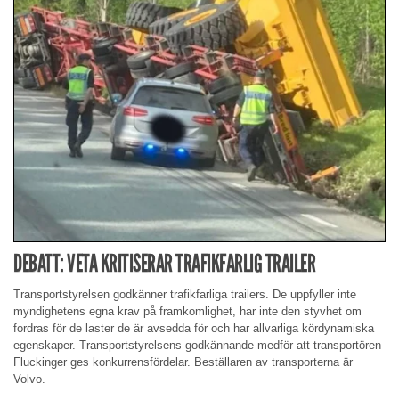
DEBATT: VETA KRITISERAR TRAFIKFARLIG TRAILER
Transportstyrelsen godkänner trafikfarliga trailers. De uppfyller inte
myndighetens egna krav på framkomlighet, har inte den styvhet om
fordras för de laster de är avsedda för och har allvarliga kördynamiska
egenskaper. Transportstyrelsens godkännande medför att transportören
Fluckinger ges konkurrensfördelar. Beställaren av transporterna är
Volvo.