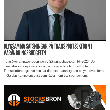
BLYGSAMMA SATSNINGAR PÅ TRANSPORTSEKTORN I
VÅRÄNDRINGSBUDGETEN
I dag överlämnade regeringen vårändringsbudgeten för 2023. Den
innehåller inga nya satsningar på transport- och infrastruktur.
Transportföretagen välkomnar däremot satsningarna på yrkesvux för att
möta den kompetensbrist som råder inom transportsektorn.