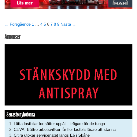
← Föregående
1
…
4
5
6
7
8
9
Nästa →
Annonser
Senaste nyheterna
Lätta lastbilar fortsätter uppåt – trögare för de tunga
CEVA: Bättre arbetsvillkor får fler lastbilsförare att stanna
Citira utökar servicenätet längs E6 i Skåne