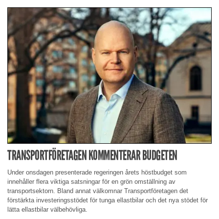
TRANSPORTFÖRETAGEN KOMMENTERAR BUDGETEN
Under onsdagen presenterade regeringen årets höstbudget som
innehåller flera viktiga satsningar för en grön omställning av
transportsektorn. Bland annat välkomnar Transportföretagen det
förstärkta investeringsstödet för tunga ellastbilar och det nya stödet för
lätta ellastbilar välbehövliga.