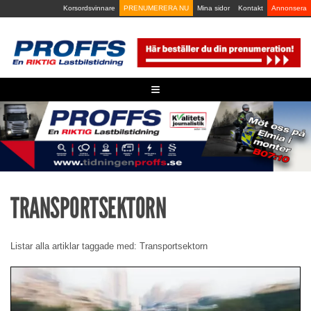
Skip
Korsordsvinnare
PRENUMERERA NU
Mina sidor
Kontakt
Annonsera
to
content
≡
TRANSPORTSEKTORN
Listar alla artiklar taggade med: Transportsektorn