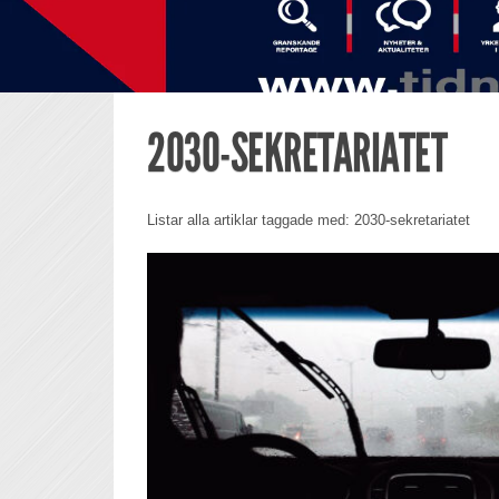
2030-SEKRETARIATET
Listar alla artiklar taggade med: 2030-sekretariatet