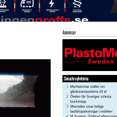
Annonser
Senaste nyheterna
Menhammar ställer om
gårdstransporterna till el
Örebro får Sveriges största
truckstopp
Mercedes visar lediga
lastbilsparkeringar i mobilen
M Sverige: ”Förbjud eftersupni