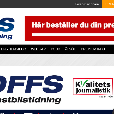
Korsordsvinnare
PRE
HENS HEMSIDOR
WEBB-TV
PODD
SÖK
PREMIUM INFO