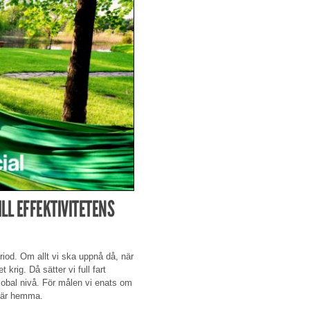
LL EFFEKTIVITETENS
iod. Om allt vi ska uppnå då, när
 krig. Då sätter vi full fart
 global nivå. För målen vi enats om
 här hemma.