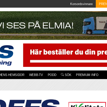
Korsordsvinnare
PRE
HENS HEMSIDOR
WEBB-TV
PODD
SÖK
PREMIUM INFO