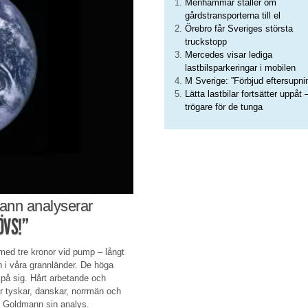
Menhammar ställer om
gårdstransporterna till el
Örebro får Sveriges största
truckstopp
Mercedes visar lediga
lastbilsparkeringar i mobilen
M Sverige: ”Förbjud eftersupni
Lätta lastbilar fortsätter uppåt 
trögare för de tunga
mann analyserar
ÖVS!”
 med tre kronor vid pump – långt
n i våra grannländer. De höga
 på sig. Hårt arbetande och
r tyskar, danskar, norrmän och
ias Goldmann sin analys.