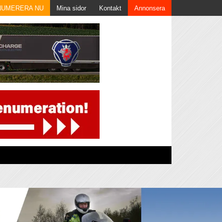
NUMERERA NU
Mina sidor
Kontakt
Annonsera