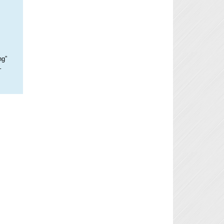
ng”
–