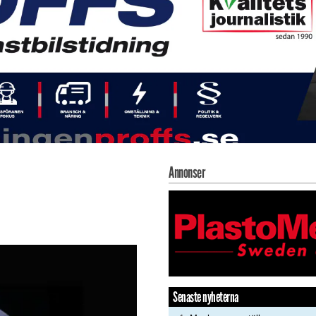
Annonser
Senaste nyheterna