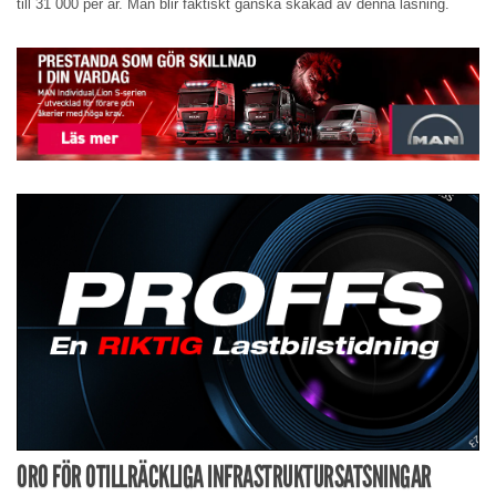
till 31 000 per år. Man blir faktiskt ganska skakad av denna läsning.
ORO FÖR OTILLRÄCKLIGA INFRASTRUKTURSATSNINGAR