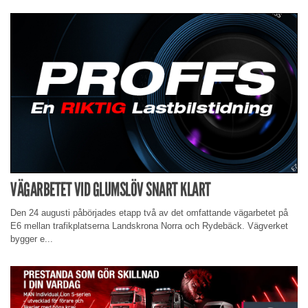
VÄGARBETET VID GLUMSLÖV SNART KLART
Den 24 augusti påbörjades etapp två av det omfattande vägarbetet på
E6 mellan trafikplatserna Landskrona Norra och Rydebäck. Vägverket
bygger e...