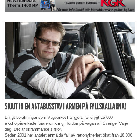
SKJUT IN EN ANTABUSSTAV I ARMEN PÅ FYLLSKALLARNA!
Enligt beräkningar som Vägverket har gjort, far drygt 15 000
alkoholpåverkade förare omkring i fordon på vägarna i Sverige. Varje
dag! Det är skrämmande siffror.
Sedan 2001 har antalet anmälda fall av rattonykterhet ökat från 18 000