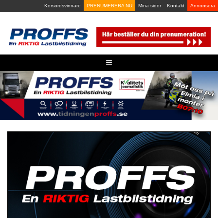
Skip
Korsordsvinnare
PRENUMERERA NU
Mina sidor
Kontakt
Annonsera
to
content
≡