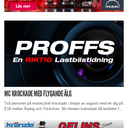
MC KROCKADE MED FLYGANDE ÄLG
Två personer på motorcykel krockade i början av augusti med en älg på
E18 mellan Årjäng och Töcksfors. Mc-föraren tvärnitade då lastbilen f...