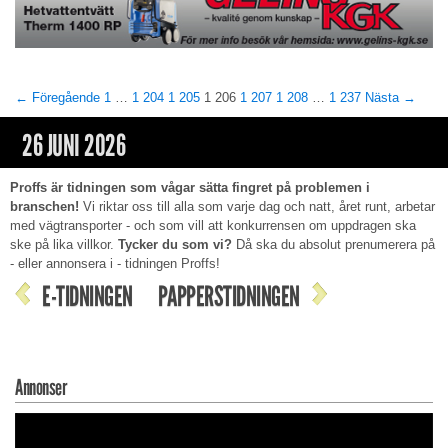
← Föregående
1
…
1 204
1 205
1 206
1 207
1 208
…
1 237
Nästa →
26 JUNI 2026
Proffs är tidningen som vågar sätta fingret på problemen i
branschen!
Vi riktar oss till alla som varje dag och natt, året runt, arbetar
med vägtransporter - och som vill att konkurrensen om uppdragen ska
ske på lika villkor.
Tycker du som vi?
Då ska du absolut prenumerera på
- eller annonsera i - tidningen Proffs!
E-TIDNINGEN
PAPPERSTIDNINGEN
Annonser