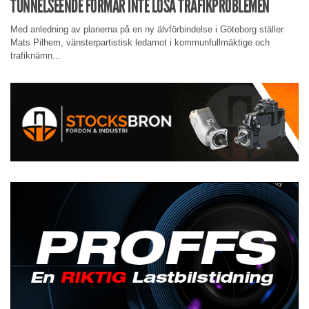
TUNNELSEENDE FÖRMÅR INTE LÖSA TRAFIKPROBLEMEN
Med anledning av planerna på en ny älvförbindelse i Göteborg ställer
Mats Pilhem, vänsterpartistisk ledamot i kommunfullmäktige och
trafiknämn...