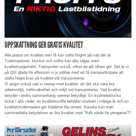
UPPSKATTNING GER GRATIS KVALITET
Alla pratar om kvalitet men få kan sätta fingret på vad det är.
Tvättmaskiner, klockor och soffor kan alla säljas med
kvalitetsargument. Transporter också, vilket de allt oftare gör. Det är vi
på QIII glada för eftersom vi ju jobbar med att få transportköpare att
ställa högre krav på kvalitet vid transporterna.
Vi anger också vad vi menar med kvalitet: att det ska vara bra
arbetsmiljö, trafiksäkerhet och miljö vid transporterna. Vad kvalitet
betyder i andra sammanhang varierar betydligt. En kvalitetsklocka
tickar i alla väder, en kvalitetssoffa behåller studsen i många år och en
kvalitetstvättmaskin gör kläderna lite renare. Kanske kan man
sammanfatta betydelsen av bra kvalitet med ?fullt värde för pengarna??