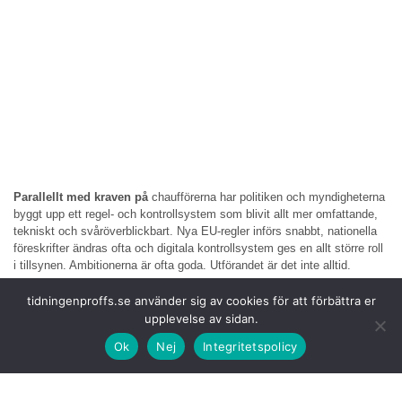
Parallellt med kraven på
chaufförerna har politiken och myndigheterna
byggt upp ett regel- och kontrollsystem som blivit allt mer omfattande,
tekniskt och svåröverblickbart. Nya EU-regler införs snabbt, nationella
föreskrifter ändras ofta och digitala kontrollsystem ges en allt större roll
i tillsynen. Ambitionerna är ofta goda. Utförandet är det inte alltid.
När regelverk inte är
samordnade, när tillämpningen skiljer sig mellan
tidningenproffs.se använder sig av cookies för att förbättra er
myndigheter och när tolkningar ändras utan tydlig kommunikation,
upplevelse av sidan.
skapas en vardag där ansvaret är glasklart – men förutsättningarna
Ok
Nej
Integritetspolicy
otydliga.
Föraren och åkeriet förväntas
förstå, tolka och följa regler som ibland