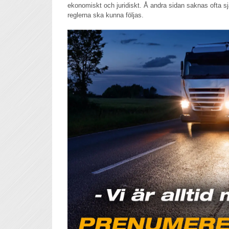
ekonomiskt och juridiskt. Å andra sidan saknas ofta sjä
reglerna ska kunna följas.