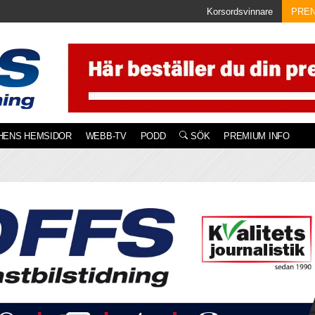
Korsordsvinnare
PRE
HENS HEMSIDOR
WEBB-TV
PODD
SÖK
PREMIUM INFO