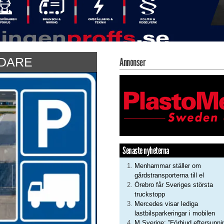
DARE
Annonser
Senaste nyheterna
Menhammar ställer om
gårdstransporterna till el
Örebro får Sveriges största
truckstopp
Mercedes visar lediga
lastbilsparkeringar i mobilen
M Sverige: ”Förbjud eftersupni