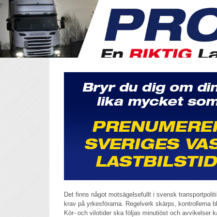
Det finns något motsägelsefullt i svensk transportpoliti
krav på yrkesförarna. Regelverk skärps, kontrollerna bl
Kör- och vilotider ska följas minutiöst och avvikelser