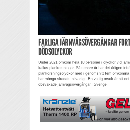
FARLIGA JÄRNVÄGSÖVERGÅNGAR FOR
DÖDSOLYCKOR
Under 2021 omkom hela 10 personer i olyckor vid jär
kallas plankorsningar. På senare år har det årligen inträ
plankorsningsolyckor med i genomsnitt fem omkomna per
har många skadats allvarligt. En viktig orsak är att det
obevakade järnvägsövergångar i Sverige.