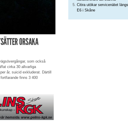
Citira utökar servicenätet läng
E6 i Skåne
TSÄTTER ORSAKA
nvägsövergångar, som också
ffat cirka 30 allvarliga
 år, suicid exkluderat. Därtill
 fortfarande finns 3 400