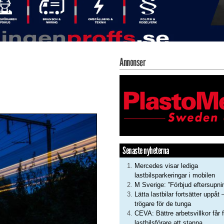
Annonser
Senaste nyheterna
Mercedes visar lediga
lastbilsparkeringar i mobilen
M Sverige: ”Förbjud eftersupni
Lätta lastbilar fortsätter uppåt 
trögare för de tunga
CEVA: Bättre arbetsvillkor får f
lastbilsförare att stanna