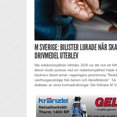
M SVERIGE: BILISTER LURADE NÄR SK
DRIVMEDEL UTEBLEV
När reduktionsplikten infördes 2018 var det mot ett lö
diesel skulle justeras ned om reduktionsplikten höjde 
beskrevs bland annat i regeringens promemoria "Reduk
växthusgasutsläpp från bensin och dieselbränsle". Så ha
drabbats av stora kostnadsökningar. Det förklarar M S