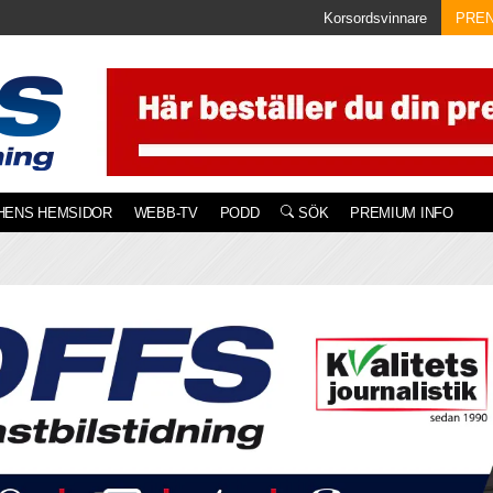
Korsordsvinnare
PRE
HENS HEMSIDOR
WEBB-TV
PODD
SÖK
PREMIUM INFO