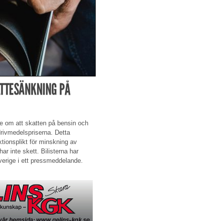
ATTESÄNKNING PÅ
fte om att skatten på bensin och
drivmedelspriserna. Detta
tionsplikt för minskning av
r inte skett. Bilisterna har
verige i ett pressmeddelande.