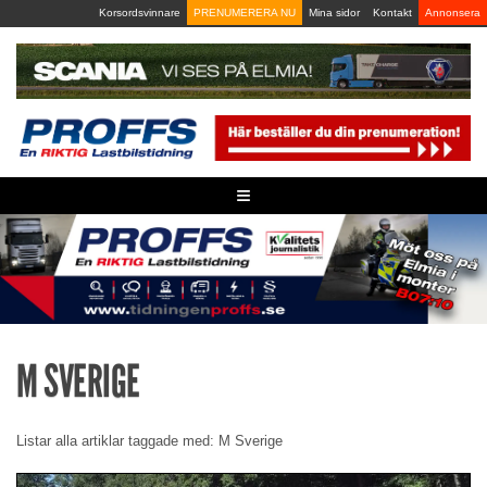
Skip
Korsordsvinnare
PRENUMERERA NU
Mina sidor
Kontakt
Annonsera
to
content
≡
M SVERIGE
Listar alla artiklar taggade med: M Sverige