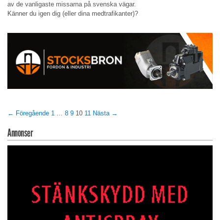
av de vanligaste missarna på svenska vägar.
Känner du igen dig (eller dina medtrafikanter)?
← Föregående
1
…
8
9
10
11
Nästa →
Annonser