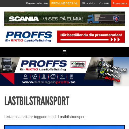
Skip
Korsordsvinnare
PRENUMERERA NU
Mina sidor
Kontakt
Annonsera
to
content
≡
LASTBILSTRANSPORT
Listar alla artiklar taggade med: Lastbilstransport