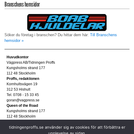
Branschens hemsidor
Söker du företag i branschen? Du hittar dem här:
Till Branschens
hemsidor »
Huvudkontor
Vägpress AB/Tidningen Proffs
Kungsholms strand 177
112 48 Stockholm
Proffs, redaktionen
Kornhultsvägen 19
312 53 Hishult
Tel. 0708 - 15 33 45
goran@vagpress.se
Queen of the Road
Kungsholms strand 177
112 48 Stockholm
Annonsera
tidningenproffs.se använder sig av cookies för att förbättra er
Tel. 08 - 653 83 80
annons@vagpress.se
upplevelse av sidan.