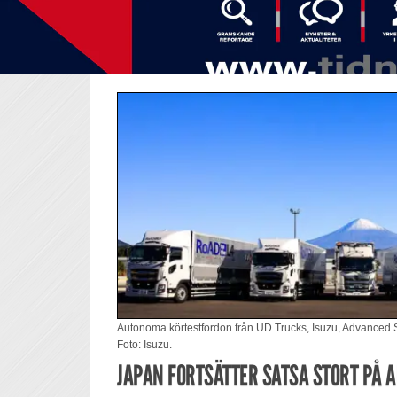
Autonoma körtestfordon från UD Trucks, Isuzu, Advanced 
Foto: Isuzu.
JAPAN FORTSÄTTER SATSA STORT PÅ 