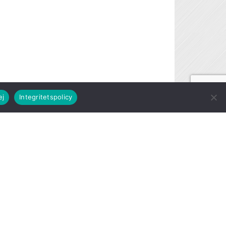
ej
Integritetspolicy