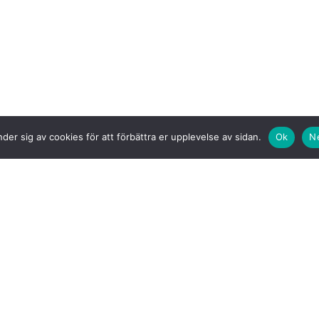
der sig av cookies för att förbättra er upplevelse av sidan.
Ok
N