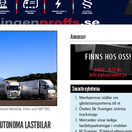
Annonser
Senaste nyheterna
Menhammar ställer om
gårdstransporterna till el
Örebro får Sveriges största
Smart Mobility, Hino och MFTBC.
truckstopp
Mercedes visar lediga
AUTONOMA LASTBILAR
lastbilsparkeringar i mobilen
M Sverige: ”Förbjud eftersupni