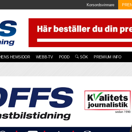
Korsordsvinnare
PRE
HENS HEMSIDOR
WEBB-TV
PODD
SÖK
PREMIUM INFO