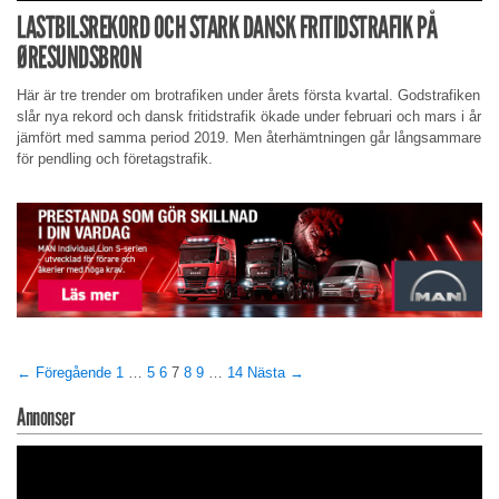
LASTBILSREKORD OCH STARK DANSK FRITIDSTRAFIK PÅ
ØRESUNDSBRON
Här är tre trender om brotrafiken under årets första kvartal. Godstrafiken
slår nya rekord och dansk fritidstrafik ökade under februari och mars i år
jämfört med samma period 2019. Men återhämtningen går långsammare
för pendling och företagstrafik.
← Föregående
1
…
5
6
7
8
9
…
14
Nästa →
Annonser