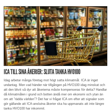
ICA TILL SINA ÅKERIER: SLUTA TANKA HVO100
Idag arbetar många företag mot högt satta klimatmål. ICA är inget
undantag. Men vad händer när tillgången på HVO100 idag minskat och
att den blivit så dyr att åkerierna måste kompenseras för detta? Handlar
då klimatmålen i grund och botten ändå mer om ekonomi och ytan än
om att ”rädda världen”? Det har vi frågat ICA om efter att signaler som
gör gällande att ICA-anslutna åkerier ska ha uppmanats att inte längre
tanka HVO100 har inkommit.