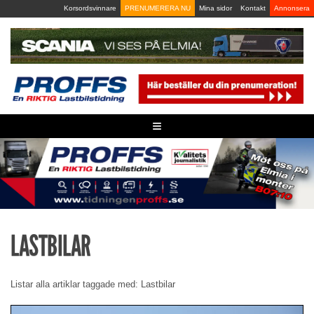
Skip
Korsordsvinnare
PRENUMERERA NU
Mina sidor
Kontakt
Annonsera
to
content
≡
LASTBILAR
Listar alla artiklar taggade med: Lastbilar