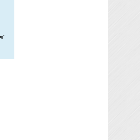
ng”
–