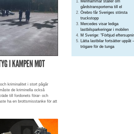
Menhammar ställer om
gårdstransporterna till el
Örebro får Sveriges största
truckstopp
Mercedes visar lediga
lastbilsparkeringar i mobilen
M Sverige: ”Förbjud eftersupni
Lätta lastbilar fortsätter uppåt 
trögare för de tunga
TYG I KAMPEN MOT
ch kriminalitet i stort pågår
 måste de kriminella också
äde till fordonets förar- och
te ha en brottsmisstanke för att