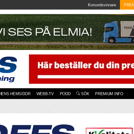
Korsordsvinnare
PRE
HENS HEMSIDOR
WEBB-TV
PODD
SÖK
PREMIUM INFO