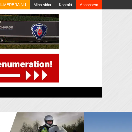
NUMERERA NU
Mina sidor
Kontakt
Annonsera