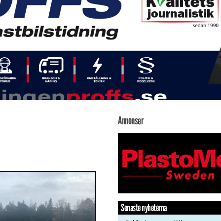
Annonser
Senaste nyheterna