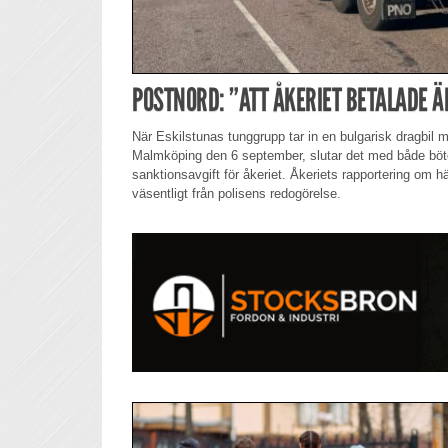
POSTNORD: ”ATT ÅKERIET BETALADE 
När Eskilstunas tunggrupp tar in en bulgarisk dragbil m
Malmköping den 6 september, slutar det med både böte
sanktionsavgift för åkeriet. Åkeriets rapportering om hä
väsentligt från polisens redogörelse.