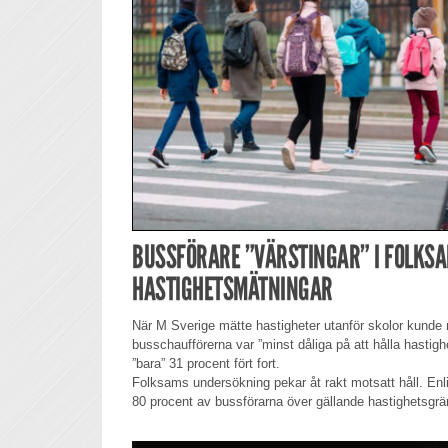
BUSSFÖRARE ”VÄRSTINGAR” I FOLKS
HASTIGHETSMÄTNINGAR
När M Sverige mätte hastigheter utanför skolor kunde 
busschaufförerna var ”minst dåliga på att hålla hastig
”bara” 31 procent fört fort.
Folksams undersökning pekar åt rakt motsatt håll. Enli
80 procent av bussförarna över gällande hastighetsgrä