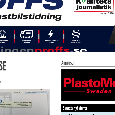
SE
Annonser
e
Senaste nyheterna