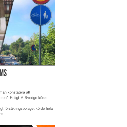
AMS
man konstatera att
heten”. Enligt M Sverige körde
gt försäkringsbolaget körde hela
ns.