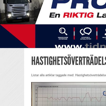
HASTIGHETSÖVERTRÄDEL
Listar alla artiklar taggade med: Hastighetsöverträdels