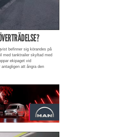
SÖVERTRÄDELSE?
qvist befinner sig körandes på
l med tanktrailer skyltad med
ppar ekipaget vid
 antagligen att ångra den