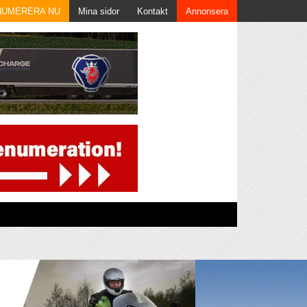
NUMERERA NU
Mina sidor
Kontakt
Annonsera