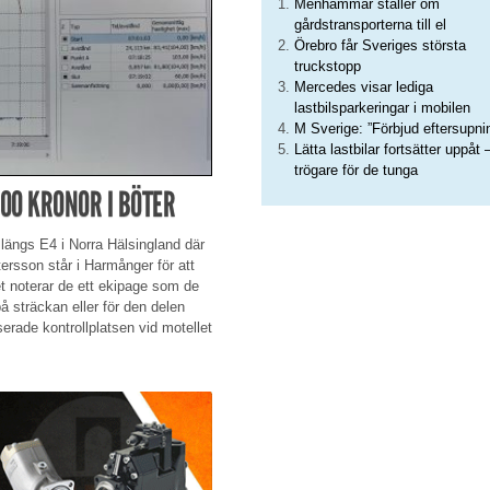
Menhammar ställer om
gårdstransporterna till el
Örebro får Sveriges största
truckstopp
Mercedes visar lediga
lastbilsparkeringar i mobilen
M Sverige: ”Förbjud eftersupni
Lätta lastbilar fortsätter uppåt 
trögare för de tunga
00 KRONOR I BÖTER
längs E4 i Norra Hälsingland där
ersson står i Harmånger för att
et noterar de ett ekipage som de
 sträckan eller för den delen
serade kontrollplatsen vid motellet