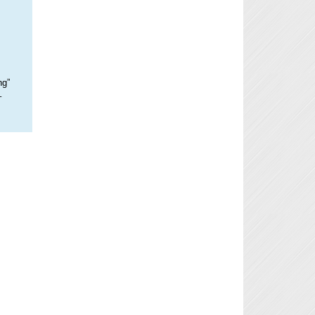
ng”
–