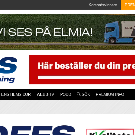
Korsordsvinnare
PRE
HENS HEMSIDOR
WEBB-TV
PODD
SÖK
PREMIUM INFO