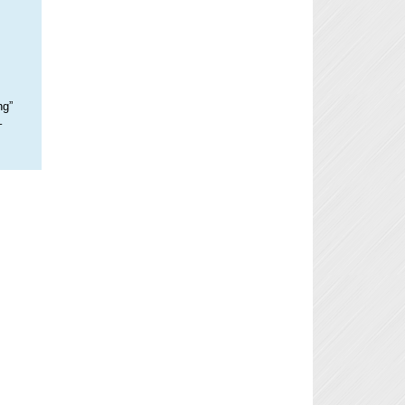
ng”
–