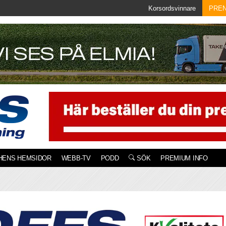
Korsordsvinnare
PRE
HENS HEMSIDOR
WEBB-TV
PODD
SÖK
PREMIUM INFO