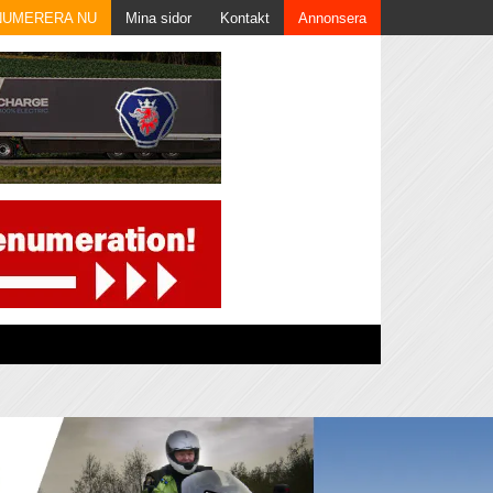
NUMERERA NU
Mina sidor
Kontakt
Annonsera