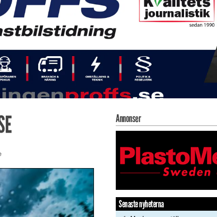
SE
Annonser
e
Senaste nyheterna