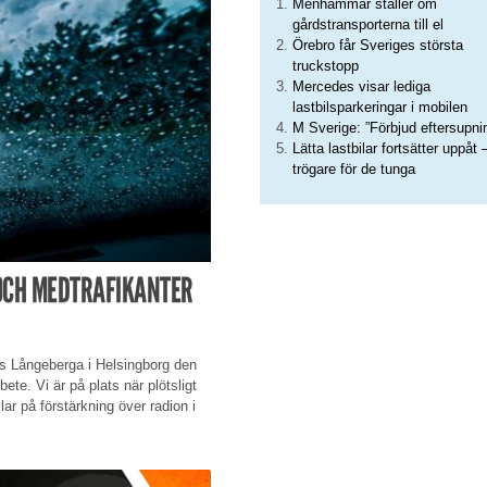
Menhammar ställer om
gårdstransporterna till el
Örebro får Sveriges största
truckstopp
Mercedes visar lediga
lastbilsparkeringar i mobilen
M Sverige: ”Förbjud eftersupni
Lätta lastbilar fortsätter uppåt 
trögare för de tunga
OCH MEDTRAFIKANTER
lats Långeberga i Helsingborg den
ete. Vi är på plats när plötsligt
lar på förstärkning över radion i