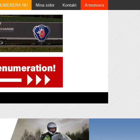
NUMERERA NU
Mina sidor
Kontakt
Annonsera