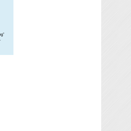
ng”
–