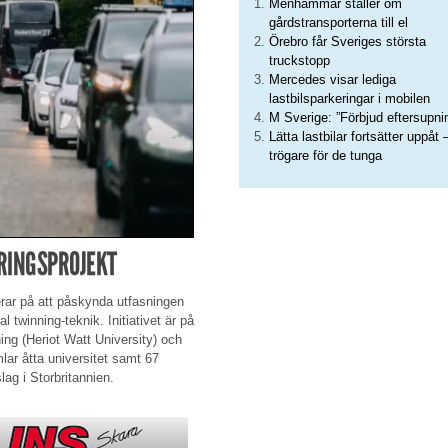
Menhammar ställer om
gårdstransporterna till el
Örebro får Sveriges största
truckstopp
Mercedes visar lediga
lastbilsparkeringar i mobilen
M Sverige: ”Förbjud eftersupni
Lätta lastbilar fortsätter uppåt 
trögare för de tunga
ERINGSPROJEKT
erar på att påskynda utfasningen
l twinning-teknik. Initiativet är på
ing (Heriot Watt University) och
lar åtta universitet samt 67
lag i Storbritannien.