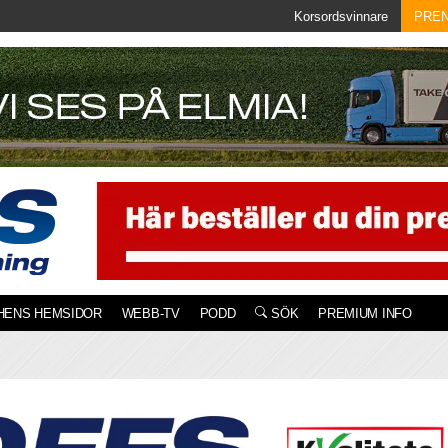
Korsordsvinnare
PRE
HENS HEMSIDOR
WEBB-TV
PODD
SÖK
PREMIUM INFO