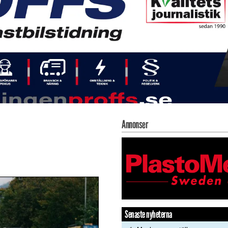
Annonser
Senaste nyheterna