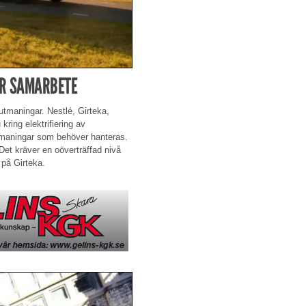
ER SAMARBETE
öutmaningar. Nestlé, Girteka,
ring elektrifiering av
utmaningar som behöver hanteras.
et kräver en oöverträffad nivå
 på Girteka.