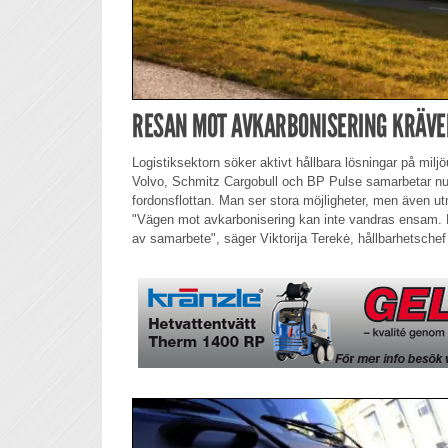
RESAN MOT AVKARBONISERING KRÄV
Logistiksektorn söker aktivt hållbara lösningar på milj
Volvo, Schmitz Cargobull och BP Pulse samarbetar nu k
fordonsflottan. Man ser stora möjligheter, men även 
"Vägen mot avkarbonisering kan inte vandras ensam. D
av samarbete", säger Viktorija Terekė, hållbarhetschef