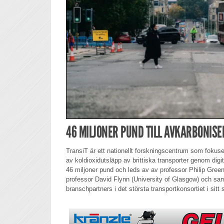
46 MILJONER PUND TILL AVKARBONIS
TransiT är ett nationellt forskningscentrum som fokus
av koldioxidutsläpp av brittiska transporter genom digita
46 miljoner pund och leds av av professor Philip Green
professor David Flynn (University of Glasgow) och sam
branschpartners i det största transportkonsortiet i sitt s