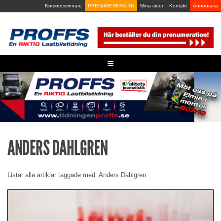
Skip
Korsordsvinnare
PRENUMERERA NU
Mina sidor
Kontakt
Annonsera
to
content
≡
ANDERS DAHLGREN
Listar alla artiklar taggade med: Anders Dahlgren