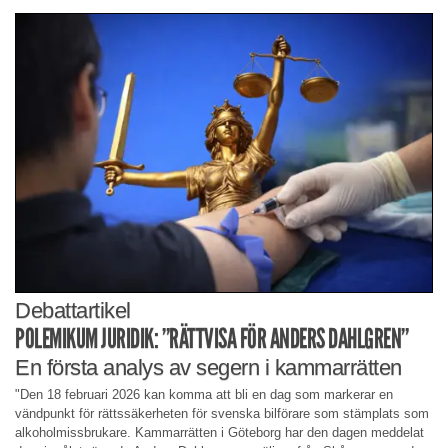
Debattartikel
POLEMIKUM JURIDIK: ”RÄTTVISA FÖR ANDERS DAHLGREN”
En första analys av segern i kammarrätten
"Den 18 februari 2026 kan komma att bli en dag som markerar en
vändpunkt för rättssäkerheten för svenska bilförare som stämplats som
alkoholmissbrukare. Kammarrätten i Göteborg har den dagen meddelat