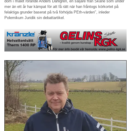
dom i målet rörande Anders Dahlgren, en säljare från Skåne som under
mer än ett år har kämpat för att få rätt när han fråntogs körkortet på
felaktiga grunder baserat på två förhöjda PEth-värden", inleder
Polemikum Juridik sin debattartikel.