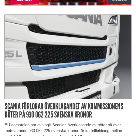
SCANIA FÖRLORAR ÖVERKLAGANDET AV KOMMISSIONENS
BÖTER PÅ 930 062 225 SVENSKA KRONOR
EU-domstolen har avslagit Scanias överklagande av böter på över
motsvarande 930 062 225 svenska kronor för kartellbildning mellan