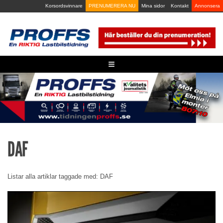
Skip
Korsordsvinnare
PRENUMERERA NU
Mina sidor
Kontakt
Annonsera
to
content
≡
DAF
Listar alla artiklar taggade med: DAF