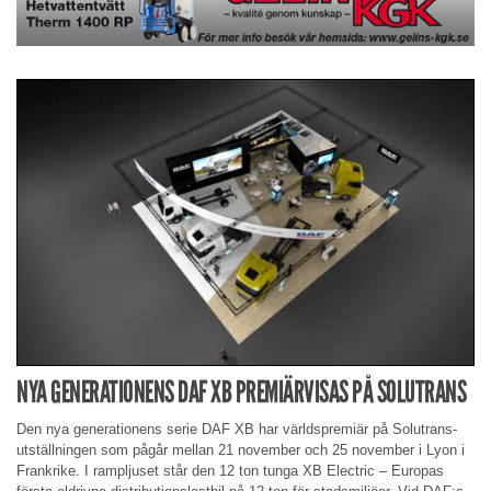
NYA GENERATIONENS DAF XB PREMIÄRVISAS PÅ SOLUTRANS
Den nya generationens serie DAF XB har världspremiär på Solutrans-
utställningen som pågår mellan 21 november och 25 november i Lyon i
Frankrike. I rampljuset står den 12 ton tunga XB Electric – Europas