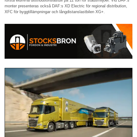
första eldrivna distributionslastbil på 12 ton för stadsmiljöer. Vid DAF:s
monter presenteras också DAF:s XD Electric för regional distribution,
XFC för byggtillämpningar och långdistanslastbilen XG+.