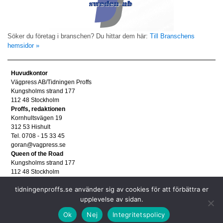
Söker du företag i branschen? Du hittar dem här:
Till Branschens
hemsidor »
Huvudkontor
Vägpress AB/Tidningen Proffs
Kungsholms strand 177
112 48 Stockholm
Proffs, redaktionen
Kornhultsvägen 19
312 53 Hishult
Tel. 0708 - 15 33 45
goran@vagpress.se
Queen of the Road
Kungsholms strand 177
112 48 Stockholm
Annonsera
tidningenproffs.se använder sig av cookies för att förbättra er
Tel. 08 - 653 83 80
upplevelse av sidan.
annons@vagpress.se
Personuppgifter
Ok
Nej
Integritetspolicy
Personuppgifter/GDPR