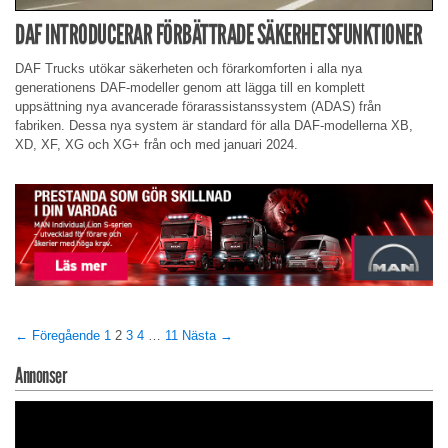
DAF INTRODUCERAR FÖRBÄTTRADE SÄKERHETSFUNKTIONER
DAF Trucks utökar säkerheten och förarkomforten i alla nya
generationens DAF-modeller genom att lägga till en komplett
uppsättning nya avancerade förarassistanssystem (ADAS) från
fabriken. Dessa nya system är standard för alla DAF-modellerna XB,
XD, XF, XG och XG+ från och med januari 2024.
← Föregående
1
2
3
4
…
11
Nästa →
Annonser