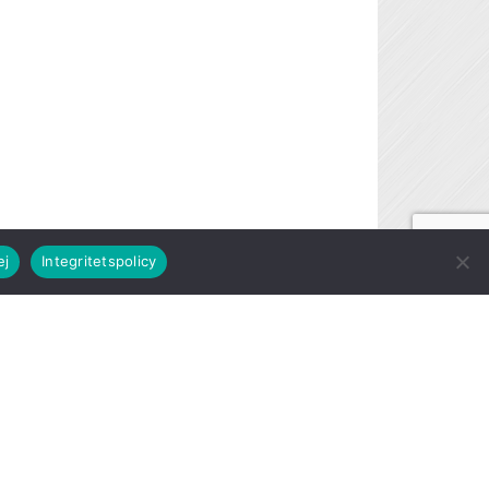
ej
Integritetspolicy