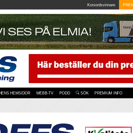
Korsordsvinnare
PRE
HENS HEMSIDOR
WEBB-TV
PODD
SÖK
PREMIUM INFO