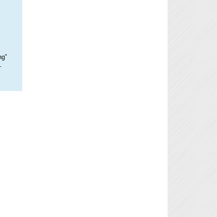
ng”
–