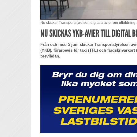
Nu skickar Transportstyrelsen digitala avier om utbildning.
NU SKICKAS YKB-AVIER TILL DIGITAL 
Från och med 5 juni skickar Transportstyrelsen av
(YKB), förarbevis för taxi (TFL) och färdskrivarkort (
brevlådan.