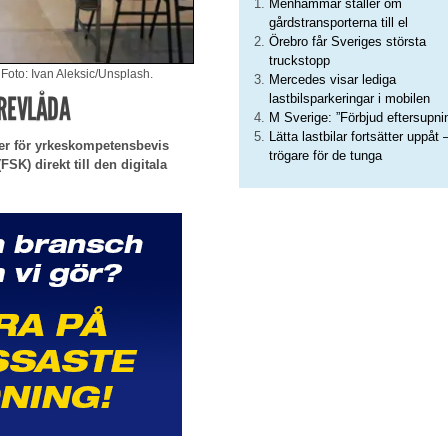
Menhammar ställer om
gårdstransporterna till el
Örebro får Sveriges största
truckstopp
 Foto: Ivan Aleksic/Unsplash.
Mercedes visar lediga
BREVLÅDA
lastbilsparkeringar i mobilen
M Sverige: ”Förbjud eftersupni
Lätta lastbilar fortsätter uppåt 
ier för yrkeskompetensbevis
trögare för de tunga
FSK) direkt till den digitala