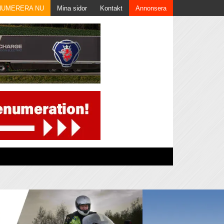
NUMERERA NU
Mina sidor
Kontakt
Annonsera