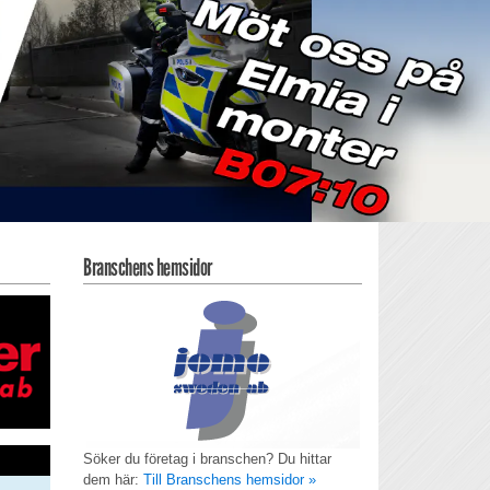
Branschens hemsidor
Söker du företag i branschen? Du hittar
dem här:
Till Branschens hemsidor »