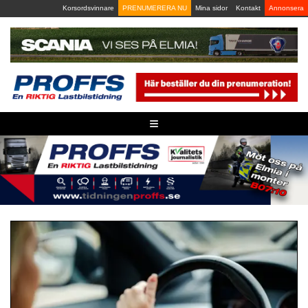
Skip
Korsordsvinnare
PRENUMERERA NU
Mina sidor
Kontakt
Annonsera
to
content
≡