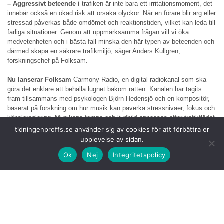
– Aggressivt beteende i
trafiken är inte bara ett irritationsmoment, det
innebär också en ökad risk att orsaka olyckor. När en förare blir arg eller
stressad påverkas både omdömet och reaktionstiden, vilket kan leda till
farliga situationer. Genom att uppmärksamma frågan vill vi öka
medvetenheten och i bästa fall minska den här typen av beteenden och
därmed skapa en säkrare trafikmiljö, säger Anders Kullgren,
forskningschef på Folksam.
Nu lanserar Folksam
Carmony Radio, en digital radiokanal som ska
göra det enklare att behålla lugnet bakom ratten. Kanalen har tagits
fram tillsammans med psykologen Björn Hedensjö och en kompositör,
baserat på forskning om hur musik kan påverka stressnivåer, fokus och
känsloreglering. Musikens tempo och ljudbild anpassas efter trafikflödet
under dagen, från rusningstrafik och splittrat fokus till monoton
tidningenproffs.se använder sig av cookies för att förbättra er
kvällskörning.
upplevelse av sidan.
Ok
Nej
Integritetspolicy
– Vi underskattar ofta
hur starkt våra känslor påverkar oss i trafiken.
När stress och irritation tar över försämras både omdöme och
reaktionsförmåga. Det fiffiga med musik är att den kan påverka oss
utan att vi behöver göra något aktivt, vilket är precis vad vi behöver
under stress, säger Björn Hedensjö, legitimerad psykolog.
– Vår undersökning visar att
de flesta upplever irritation och ilska
bakom ratten som ett stort problem i trafiken. Vi vet att många lyssnar