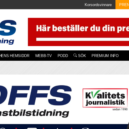
Korsordsvinnare
PRE
HENS HEMSIDOR
WEBB-TV
PODD
SÖK
PREMIUM INFO