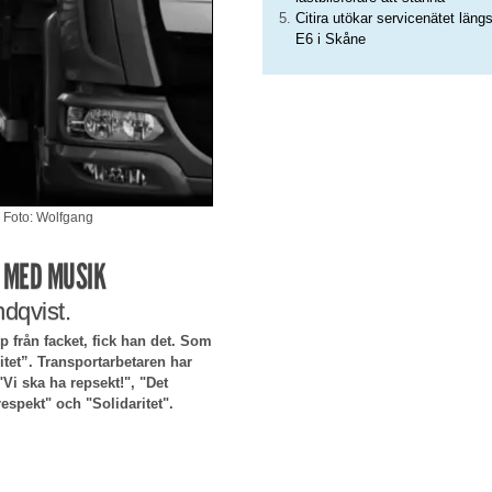
Citira utökar servicenätet läng
E6 i Skåne
t. Foto: Wolfgang
R MED MUSIK
ndqvist.
 från facket, fick han det. Som
itet”. Transportarbetaren har
"Vi ska ha repsekt!", "Det
espekt" och "Solidaritet".