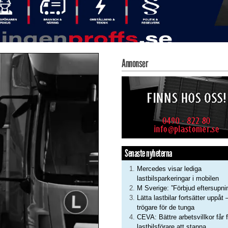
Annonser
Senaste nyheterna
Mercedes visar lediga
lastbilsparkeringar i mobilen
M Sverige: ”Förbjud eftersupni
Lätta lastbilar fortsätter uppåt 
trögare för de tunga
CEVA: Bättre arbetsvillkor får f
lastbilsförare att stanna