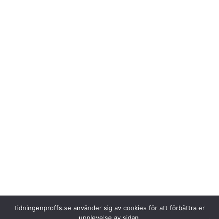
tidningenproffs.se använder sig av cookies för att förbättra er
– Vi ser en ökning av antalet
platser riktade till transportsektorn, vilket
upplevelse av sidan.