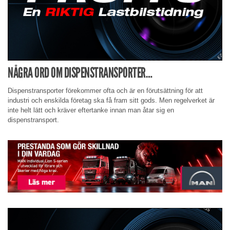
NÅGRA ORD OM DISPENSTRANSPORTER…
Dispenstransporter förekommer ofta och är en förutsättning för att
industri och enskilda företag ska få fram sitt gods. Men regelverket är
inte helt lätt och kräver eftertanke innan man åtar sig en
dispenstransport.