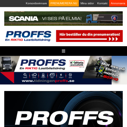
Skip
Korsordsvinnare
PRENUMERERA NU
Mina sidor
Kontakt
Annonsera
to
content
≡