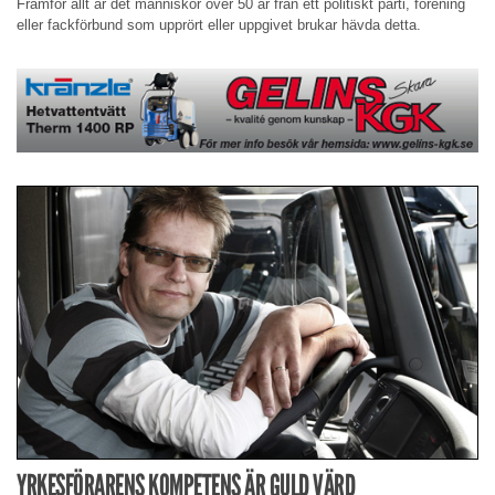
Framför allt är det människor över 50 år från ett politiskt parti, förening
eller fackförbund som upprört eller uppgivet brukar hävda detta.
YRKESFÖRARENS KOMPETENS ÄR GULD VÄRD