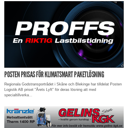
POSTEN PRISAS FÖR KLIMATSMART PAKETLÖSNING
Regionala Godstransportrådet i Skåne och Blekinge har tilldelat Posten
Logistik AB priset "Årets Lyft" för deras lösning att med
specialtillverka...