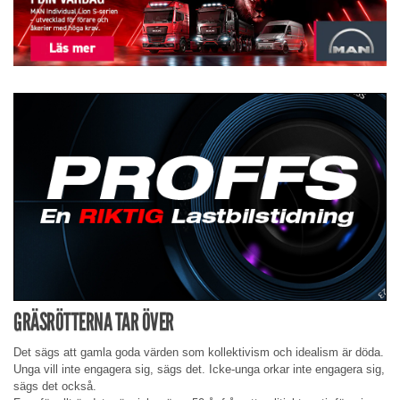
GRÄSRÖTTERNA TAR ÖVER
Det sägs att gamla goda värden som kollektivism och idealism är döda.
Unga vill inte engagera sig, sägs det. Icke-unga orkar inte engagera sig,
sägs det också.