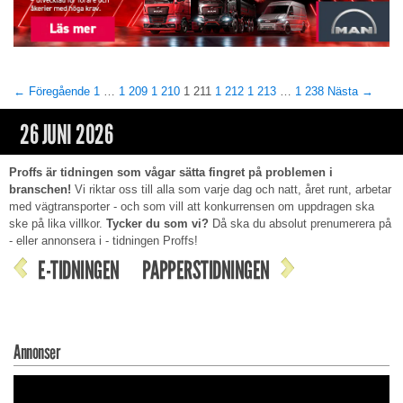
← Föregående
1
…
1 209
1 210
1 211
1 212
1 213
…
1 238
Nästa →
26 JUNI 2026
Proffs är tidningen som vågar sätta fingret på problemen i
branschen!
Vi riktar oss till alla som varje dag och natt, året runt, arbetar
med vägtransporter - och som vill att konkurrensen om uppdragen ska
ske på lika villkor.
Tycker du som vi?
Då ska du absolut prenumerera på
- eller annonsera i - tidningen Proffs!
E-TIDNINGEN
PAPPERSTIDNINGEN
Annonser