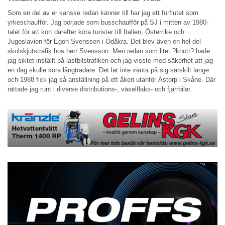
Som en del av er kanske redan känner till har jag ett förflutet som
yrkeschaufför. Jag började som busschaufför på SJ i mitten av 1980-
talet för att kort därefter köra turister till Italien, Österrike och
Jugoslavien för Egon Svensson i Ödåkra. Det blev även en hel del
skolskjutstrafik hos herr Svensson. Men redan som litet ?knott? hade
jag siktet inställt på lastbilstrafiken och jag visste med säkerhet att jag
en dag skulle köra långtradare. Det lät inte vänta på sig särskilt länge
och 1988 fick jag så anställning på ett åkeri utanför Åstorp i Skåne. Där
rattade jag runt i diverse distributions-, växelflaks- och fjärrbilar.