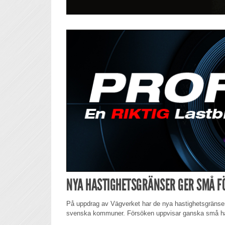
NYA HASTIGHETSGRÄNSER GER SMÅ 
På uppdrag av Vägverket har de nya hastighetsgränser
svenska kommuner. Försöken uppvisar ganska små has