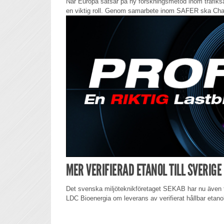
När Europa satsar på ny forskningsmetod inom trafiks
en viktig roll. Genom samarbete inom SAFER ska Chal
MER VERIFIERAD ETANOL TILL SVERIGE
Det svenska miljöteknikföretaget SEKAB har nu även t
LDC Bioenergia om leverans av verifierat hållbar etanol 