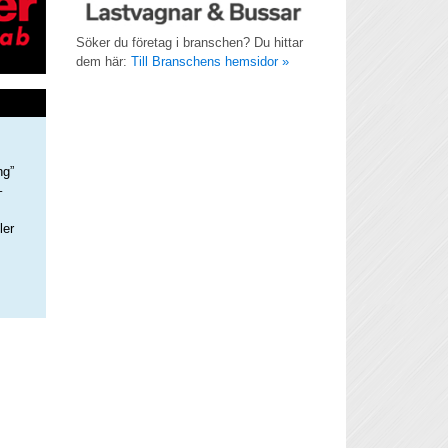
Söker du företag i branschen? Du hittar
dem här:
Till Branschens hemsidor »
ng”
–
ler
s