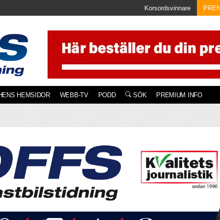
Korsordsvinnare
PRE
HENS HEMSIDOR
WEBB-TV
PODD
SÖK
PREMIUM INFO