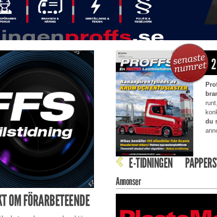
2
Pro
bra
runt
kon
du 
anno
E-TIDNINGEN
PAPPERS
Annonser
EKT OM FÖRARBETEENDE