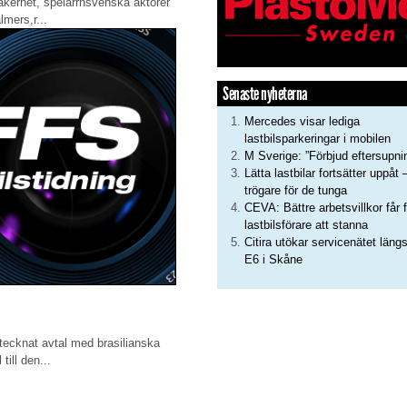
äkerhet, spelarrnsvenska aktörer
mers,r...
Senaste nyheterna
Mercedes visar lediga
lastbilsparkeringar i mobilen
M Sverige: ”Förbjud eftersupni
Lätta lastbilar fortsätter uppåt 
trögare för de tunga
CEVA: Bättre arbetsvillkor får f
lastbilsförare att stanna
Citira utökar servicenätet läng
E6 i Skåne
ecknat avtal med brasilianska
till den...