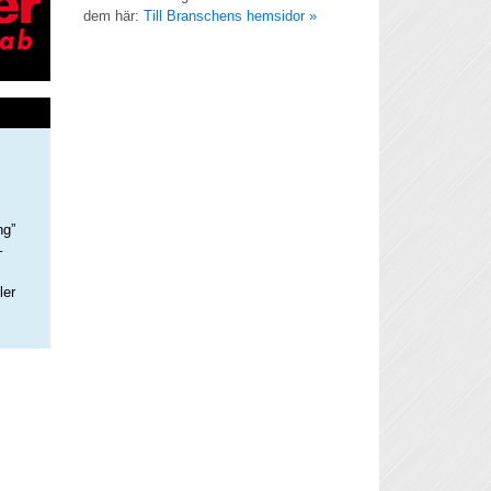
dem här:
Till Branschens hemsidor »
ng”
–
ler