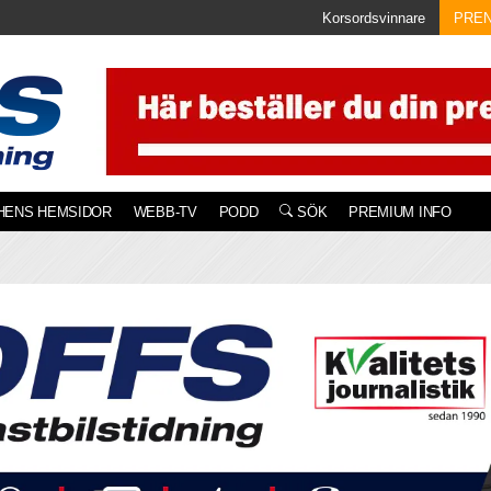
Korsordsvinnare
PRE
HENS HEMSIDOR
WEBB-TV
PODD
SÖK
PREMIUM INFO