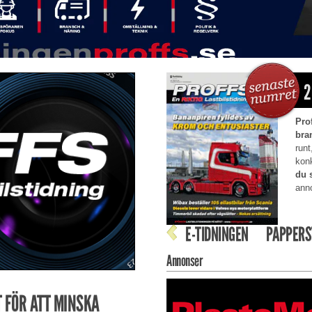
2
Pro
bra
runt
kon
du 
anno
E-TIDNINGEN
PAPPERS
Annonser
 FÖR ATT MINSKA