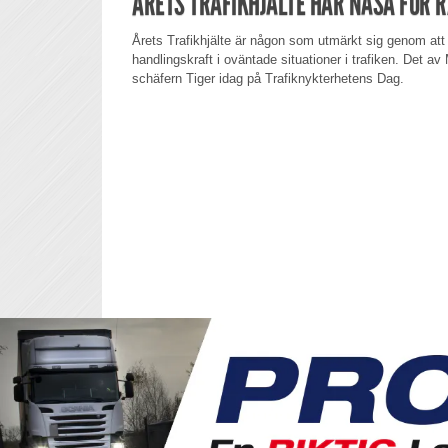
ÅRETS TRAFIKHJÄLTE HAR NÄSA FÖR R
Årets Trafikhjälte är någon som utmärkt sig genom att 
handlingskraft i oväntade situationer i trafiken. Det av M
schäfern Tiger idag på Trafiknykterhetens Dag.