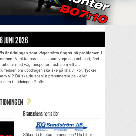
6 JUNI 2026
ffs är tidningen som vågar sätta fingret på problemen i
nschen!
Vi riktar oss till alla som varje dag och natt, året
, arbetar med vägtransporter - och som vill att
kurrensen om uppdragen ska ske på lika villkor.
Tycker
som vi?
Då ska du absolut prenumerera på - eller
nsera i - tidningen Proffs!
TIDNINGEN
Branschens hemsidor
Söker du företag i branschen? Du hittar