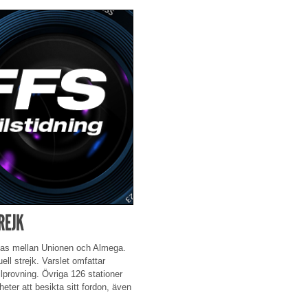
REJK
fas mellan Unionen och Almega.
ell strejk. Varslet omfattar
provning. Övriga 126 stationer
eter att besikta sitt fordon, även