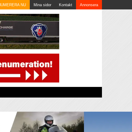
NUMERERA NU
Mina sidor
Kontakt
Annonsera