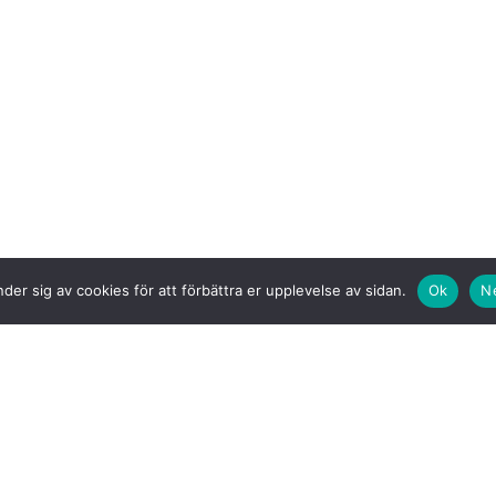
der sig av cookies för att förbättra er upplevelse av sidan.
Ok
N