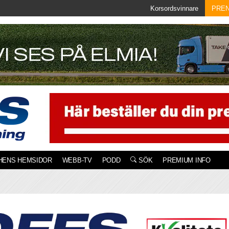
Korsordsvinnare
PRE
HENS HEMSIDOR
WEBB-TV
PODD
SÖK
PREMIUM INFO