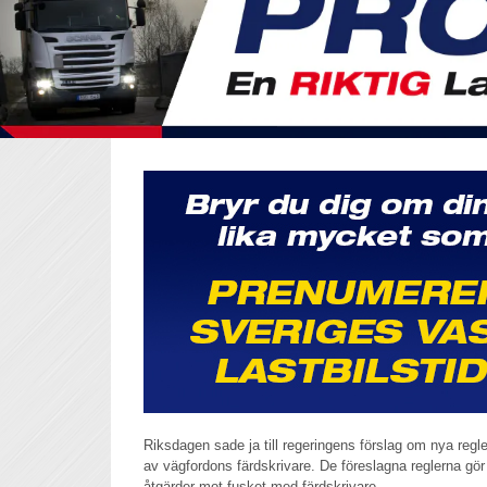
Riksdagen sade ja till regeringens förslag om nya reg
av vägfordons färdskrivare. De föreslagna reglerna gör d
åtgärder mot fusket med färdskrivare.