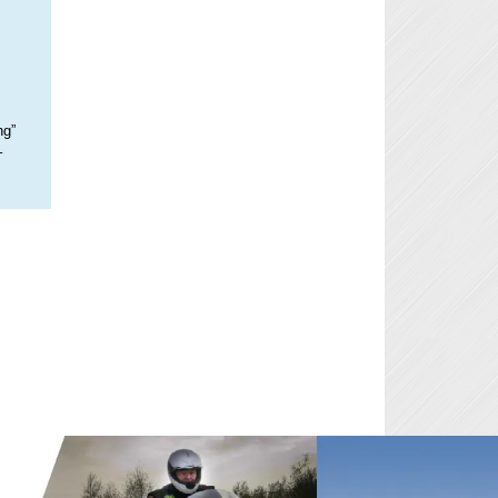
ng”
–