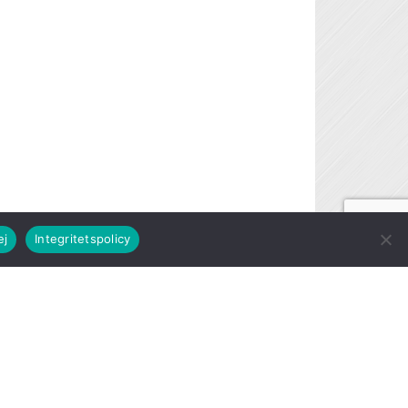
ej
Integritetspolicy