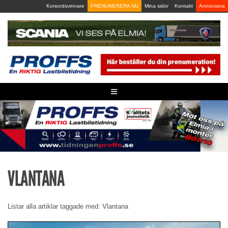
Skip
Korsordsvinnare
PRENUMERERA NU
Mina sidor
Kontakt
Annonsera
to
content
≡
VLANTANA
Listar alla artiklar taggade med: Vlantana