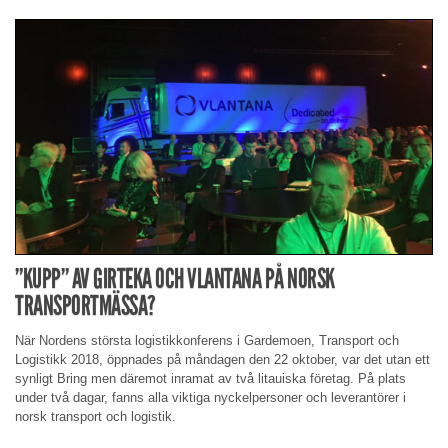
”KUPP” AV GIRTEKA OCH VLANTANA PÅ NORSK
TRANSPORTMÄSSA?
När Nordens största logistikkonferens i Gardemoen, Transport och
Logistikk 2018, öppnades på måndagen den 22 oktober, var det utan ett
synligt Bring men däremot inramat av två litauiska företag. På plats
under två dagar, fanns alla viktiga nyckelpersoner och leverantörer i
norsk transport och logistik.