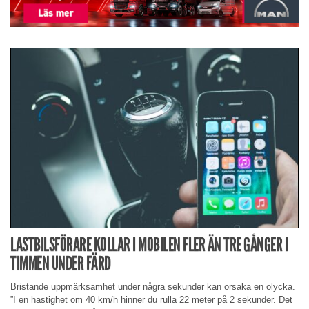
LASTBILSFÖRARE KOLLAR I MOBILEN FLER ÄN TRE GÅNGER I
TIMMEN UNDER FÄRD
Bristande uppmärksamhet under några sekunder kan orsaka en olycka.
”I en hastighet om 40 km/h hinner du rulla 22 meter på 2 sekunder. Det