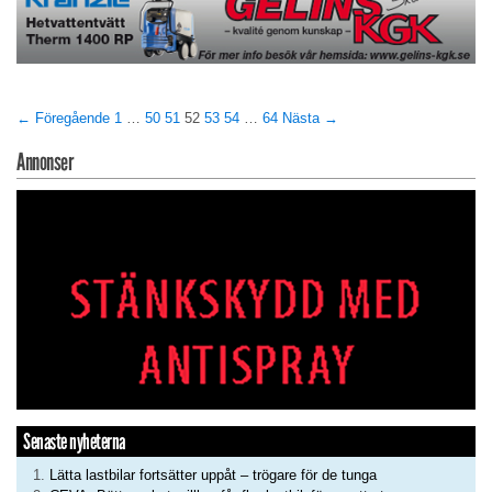
← Föregående
1
…
50
51
52
53
54
…
64
Nästa →
Annonser
Senaste nyheterna
Lätta lastbilar fortsätter uppåt – trögare för de tunga