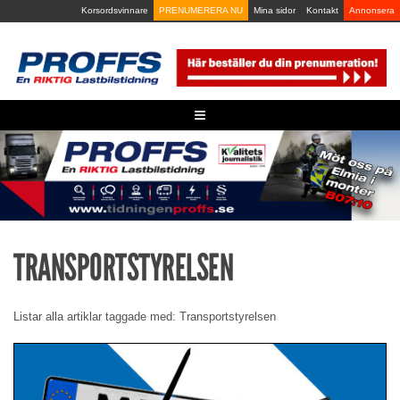
Skip
Korsordsvinnare
PRENUMERERA NU
Mina sidor
Kontakt
Annonsera
to
content
≡
TRANSPORTSTYRELSEN
Listar alla artiklar taggade med: Transportstyrelsen