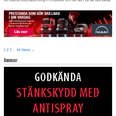
sin interna information kring PEth-prover och hur det i så fall ska tolkas.
1
2
3
…
64
Nästa →
Annonser