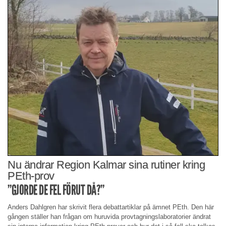
Nu ändrar Region Kalmar sina rutiner kring
PEth-prov
”GJORDE DE FEL FÖRUT DÅ?”
Anders Dahlgren har skrivit flera debattartiklar på ämnet PEth. Den här
gången ställer han frågan om huruvida provtagningslaboratorier ändrat