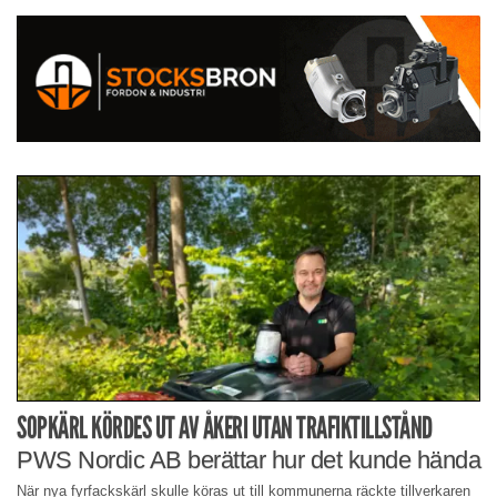
SOPKÄRL KÖRDES UT AV ÅKERI UTAN TRAFIKTILLSTÅND
PWS Nordic AB berättar hur det kunde hända
När nya fyrfackskärl skulle köras ut till kommunerna räckte tillverkaren