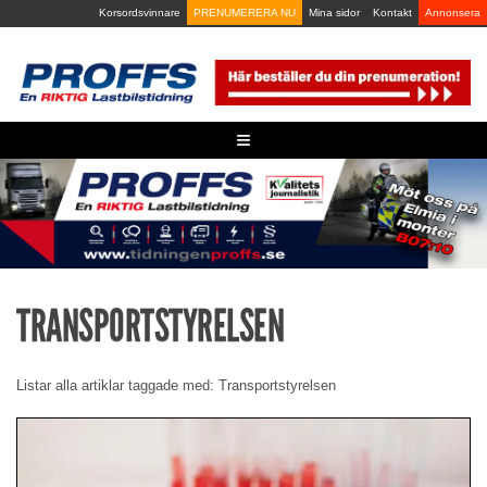
Skip
Korsordsvinnare
PRENUMERERA NU
Mina sidor
Kontakt
Annonsera
to
content
≡
TRANSPORTSTYRELSEN
Listar alla artiklar taggade med: Transportstyrelsen