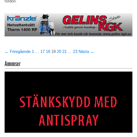
fordon.
← Föregående
1
…
17
18
19
20
21
…
23
Nästa →
Annonser