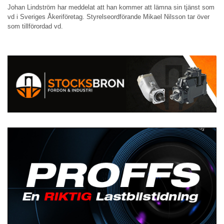
Johan Lindström har meddelat att han kommer att lämna sin tjänst som
vd i Sveriges Åkeriföretag. Styrelseordförande Mikael Nilsson tar över
som tillförordad vd.