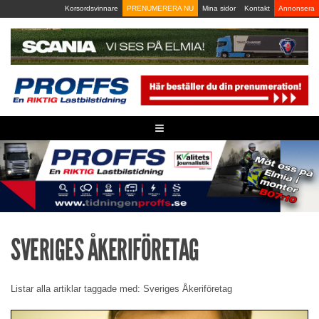
Skip
Korsordsvinnare
PRENUMERERA NU
Mina sidor
Kontakt
Annonsera
to
content
≡
SVERIGES ÅKERIFÖRETAG
Listar alla artiklar taggade med: Sveriges Åkeriföretag