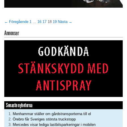
← Föregående
1
…
16
17
18
19
Nästa →
Annonser
Senaste nyheterna
Menhammar ställer om gårdstransporterna till el
Örebro får Sveriges största truckstopp
Mercedes visar lediga lastbilsparkeringar i mobilen