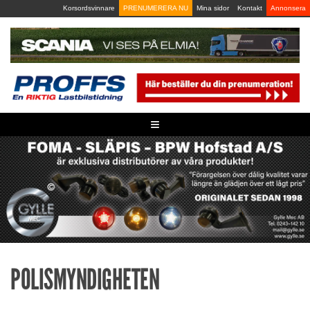
Skip
Korsordsvinnare
PRENUMERERA NU
Mina sidor
Kontakt
Annonsera
to
content
≡
POLISMYNDIGHETEN