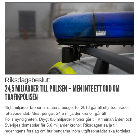
Riksdagsbeslut:
24,5 MILJARDER TILL POLISEN – MEN INTE ETT ORD OM
TRAFIKPOLISEN
45,8 miljarder kronor ur statens budget för 2018 går till utgiftsområdet
rättsväsendet. Mest pengar, 24,5 miljarder kronor, går till
Polismyndigheten. Drygt 8,6 miljarder kronor går till Kriminalvården och
Sveriges domstolar får 5,6 miljarder kronor. Riksdagen sa ja till
regeringens förslag om hur pengarna inom utgiftsområdet ska fördelas.