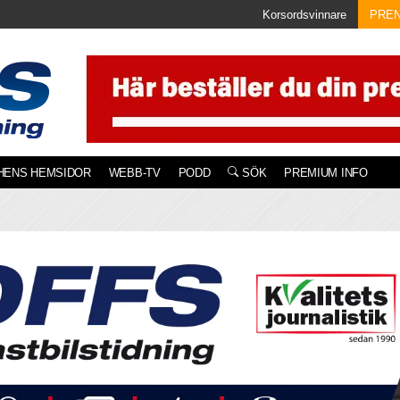
Korsordsvinnare
PRE
HENS HEMSIDOR
WEBB-TV
PODD
SÖK
PREMIUM INFO