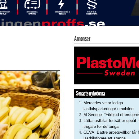
Annonser
Senaste nyheterna
Mercedes visar lediga
lastbilsparkeringar i mobilen
M Sverige: ”Förbjud eftersupni
Lätta lastbilar fortsätter uppåt 
trögare för de tunga
CEVA: Bättre arbetsvillkor får f
lastbilsförare att stanna