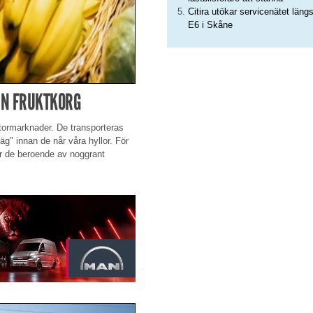
Citira utökar servicenätet läng
E6 i Skåne
DIN FRUKTKORG
tormarknader. De transporteras
äg" innan de når våra hyllor. För
r de beroende av noggrant