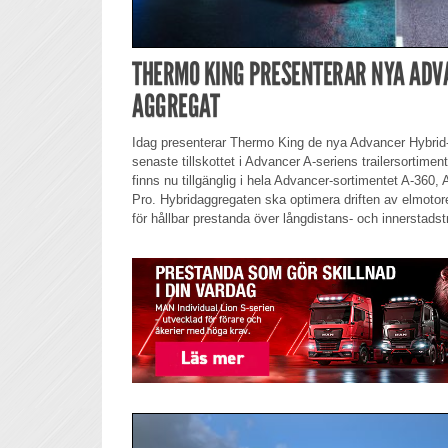
THERMO KING PRESENTERAR NYA ADV
AGGREGAT
Idag presenterar Thermo King de nya Advancer Hybrid
senaste tillskottet i Advancer A-seriens trailersortime
finns nu tillgänglig i hela Advancer-sortimentet A-360
Pro. Hybridaggregaten ska optimera driften av elmoto
för hållbar prestanda över långdistans- och innerstadst