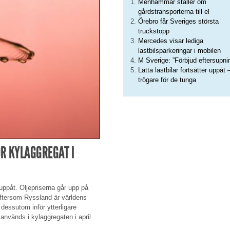
Menhammar ställer om
gårdstransporterna till el
Örebro får Sveriges största
truckstopp
Mercedes visar lediga
lastbilsparkeringar i mobilen
M Sverige: ”Förbjud eftersupni
Lätta lastbilar fortsätter uppåt 
trögare för de tunga
ÖR KYLAGGREGAT I
uppåt. Oljepriserna går upp på
ftersom Ryssland är världens
 dessutom inför ytterligare
nvänds i kylaggregaten i april