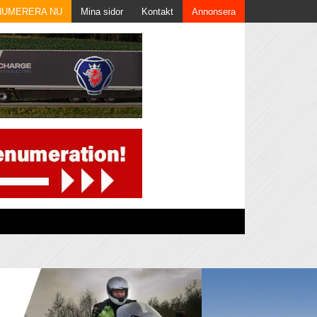
NUMERERA NU
Mina sidor
Kontakt
Annonsera