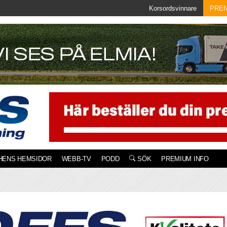
Korsordsvinnare
PRE
HENS HEMSIDOR
WEBB-TV
PODD
SÖK
PREMIUM INFO