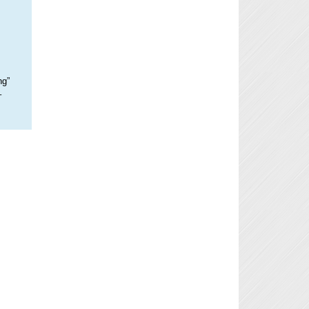
ng”
–