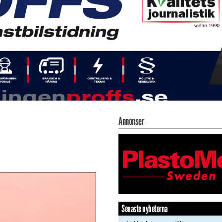
Annonser
Senaste nyheterna