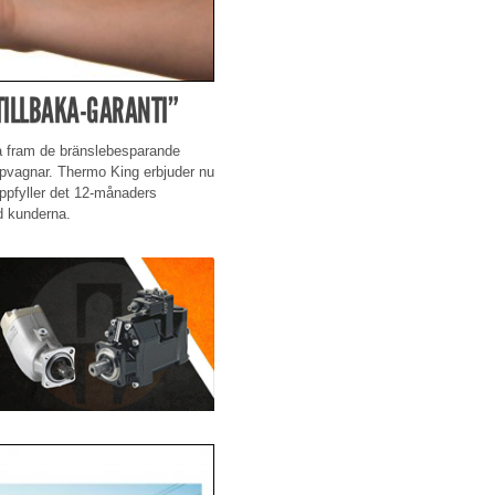
TILLBAKA-GARANTI”
ta fram de bränslebesparande
äpvagnar. Thermo King erbjuder nu
uppfyller det 12-månaders
d kunderna.