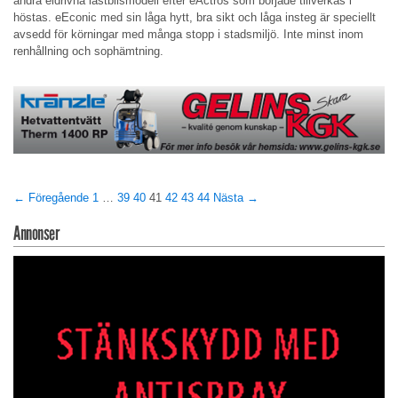
andra eldrivna lastbilsmodell efter eActros som började tillverkas i
höstas. eEconic med sin låga hytt, bra sikt och låga insteg är speciellt
avsedd för körningar med många stopp i stadsmiljö. Inte minst inom
renhållning och sophämtning.
← Föregående
1
…
39
40
41
42
43
44
Nästa →
Annonser