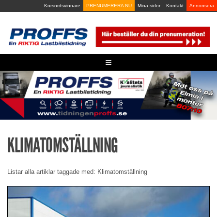
Skip
Korsordsvinnare
PRENUMERERA NU
Mina sidor
Kontakt
Annonsera
to
content
≡
KLIMATOMSTÄLLNING
Listar alla artiklar taggade med: Klimatomställning