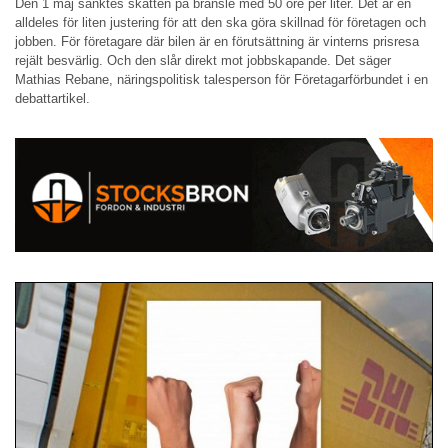
Den 1 maj sänktes skatten på bränsle med 50 öre per liter. Det är en
alldeles för liten justering för att den ska göra skillnad för företagen och
jobben. För företagare där bilen är en förutsättning är vinterns prisresa
rejält besvärlig. Och den slår direkt mot jobbskapande. Det säger
Mathias Rebane, näringspolitisk talesperson för Företagarförbundet i en
debattartikel.