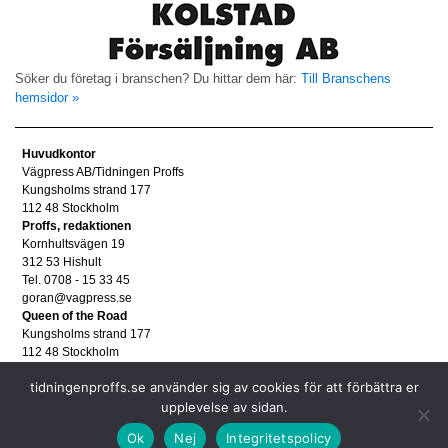
Söker du företag i branschen? Du hittar dem här:
Till Branschens
hemsidor »
Huvudkontor
Vägpress AB/Tidningen Proffs
Kungsholms strand 177
112 48 Stockholm
Proffs, redaktionen
Kornhultsvägen 19
312 53 Hishult
Tel. 0708 - 15 33 45
goran@vagpress.se
Queen of the Road
Kungsholms strand 177
112 48 Stockholm
Annonsera
tidningenproffs.se använder sig av cookies för att förbättra er
Tel. 08 - 653 83 80
upplevelse av sidan.
annons@vagpress.se
Personuppgifter
Ok
Nej
Integritetspolicy
Personuppgifter/GDPR