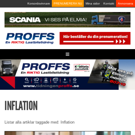
Skip
Korsordsvinnare
PRENUMERERA NU
Mina sidor
Kontakt
Annonsera
to
content
≡
INFLATION
Listar alla artiklar taggade med: Inflation