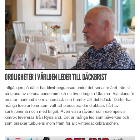
OROLIGHETER I VÄRLDEN LEDER TILL DÄCKBRIST
Tillgången på däck har blivit begränsad under det senaste året främst
på grund av corona-pandemin och nu även kriget i Ukraina. Ryssland är
en stor marknad inom vinterdäck och framför allt dubbdäck. Därför har
många leverantörer som valt att producera där drabbats hårt av
sanktionerna i och med kriget. Även vissa råvaror som exempelvis
kimrök levereras från Ryssland. Det är många led som påverkas och
som orsakar turbulens inom fram för allt vinterdäcksbranschen.